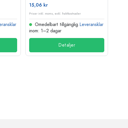
15,06 kr
121,3
Priser inkl. moms, exkl. fraktkostnader
Priser i
eransklar
Omedelbart tillgänglig.
Leveransklar
Ome
inom: 1–2 dagar
inom:
Detaljer