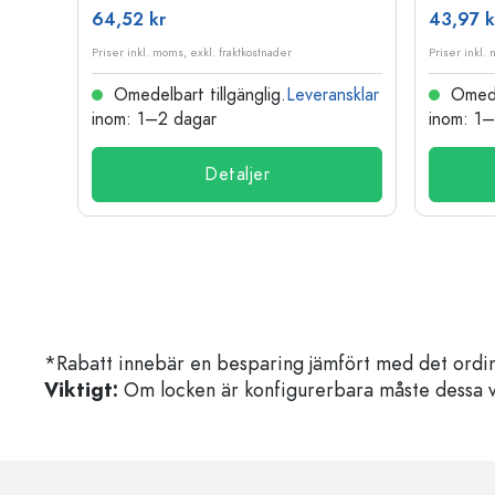
64,52 kr
43,97 k
Priser inkl. moms, exkl. fraktkostnader
Priser inkl.
nsklar
Omedelbart tillgänglig.
Leveransklar
Omedel
inom: 1–2 dagar
inom: 1
Detaljer
*Rabatt innebär en besparing jämfört med det ordin
Viktigt:
Om locken är konfigurerbara måste dessa välja