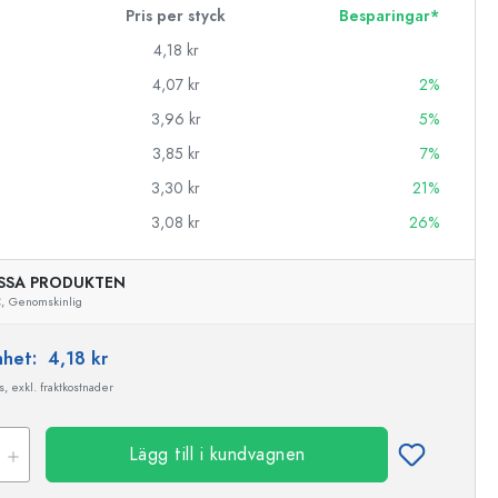
Pris per styck
Besparingar*
4,18 kr
4,07 kr
2%
3,96 kr
5%
3,85 kr
7%
3,30 kr
21%
3,08 kr
26%
SSA PRODUKTEN
,
Genomskinlig
enhet:
4,18 kr
, exkl. fraktkostnader
Lägg till i kundvagnen