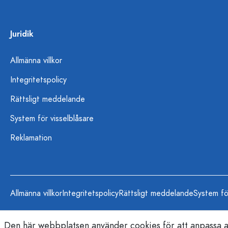
Juridik
Allmänna villkor
Integritetspolicy
Rättsligt meddelande
System för visselblåsare
Reklamation
Allmänna villkor
Integritetspolicy
Rättsligt meddelande
System fö
Den här webbplatsen använder cookies för att anpassa an