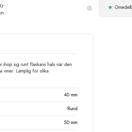
Stengodsflaskor
Omedelbar
Aluminiumflaskor
 ihop sig runt flaskans hals när den
 viner. Lämplig för olika
40
mm
Rund
50
mm