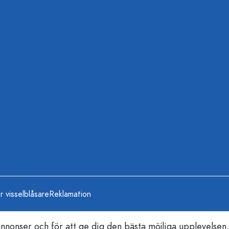
r visselblåsare
Reklamation
nonser och för att ge dig den bästa möjliga upplevelsen.