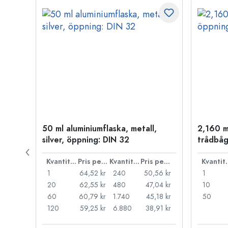
50 ml aluminiumflaska, metall,
2,160 m
silver, öppning: DIN 32
trådbåg
Pris per styck
Kvantitet
Pris per styck
Kvantitet
Pris per styck
Kva
66 kr
1
64,52 kr
240
50,56 kr
1
55 kr
20
62,55 kr
480
47,04 kr
10
44 kr
60
60,79 kr
1.740
45,18 kr
50
33 kr
120
59,25 kr
6.880
38,91 kr