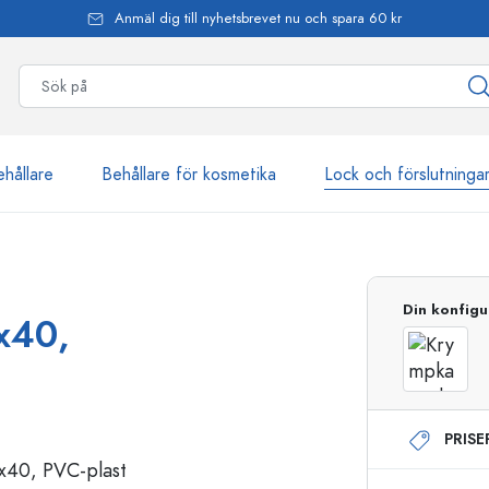
Anmäl dig till nyhetsbrevet nu och spara 60 kr
ehållare
Behållare för kosmetika
Lock och förslutninga
mer än 2 500 produkter
Din konfigu
x40,
Estal-flaskor
PRIS
Dispenserflaskor
Airless dispenser
Sprayflaskor
Roll on-flaskor