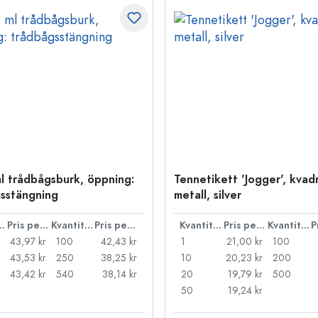
l trådbågsburk, öppning:
Tennetikett 'Jogger', kvadr
sstängning
metall, silver
ntitet
Pris per styck
Kvantitet
Pris per styck
Kvantitet
Pris per styck
Kvantitet
43,97 kr
100
42,43 kr
1
21,00 kr
100
43,53 kr
250
38,25 kr
10
20,23 kr
200
43,42 kr
540
38,14 kr
20
19,79 kr
500
50
19,24 kr