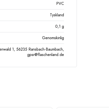
PVC
Tyskland
0,1
g
Genomskinlig
enwald 1, 56235 Ransbach-Baumbach,
gpsr@flaschenland.de