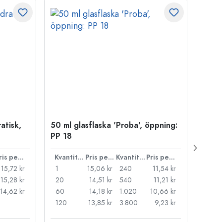
atisk,
50 ml glasflaska 'Proba', öppning:
Kapsy
PP 18
Pris per styck
Kvantitet
Pris per styck
Kvantitet
Pris per styck
15,72 kr
1
15,06 kr
240
11,54 kr
1
15,28 kr
20
14,51 kr
540
11,21 kr
20
14,62 kr
60
14,18 kr
1.020
10,66 kr
50
120
13,85 kr
3.800
9,23 kr
100