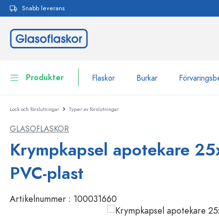
Snabb leverans
 sökning
Hoppa till huvudnavigering
Produkter
Flaskor
Burkar
Förvaringsb
Lock och förslutningar
Typer av förslutningar
Flaskor
Till kategori Flaskor
GLASOFLASKOR
Burkar
Flaskor efter märke
Krympkapsel apotekare 25
WECK-flaskor
Förvaringsbehållare
PVC-plast
Porslin
Flaskor efter funktion
Artikelnummer :
100031660
Flaskor med pipett
Behållare för kosmetika
Flaskor med patentkork