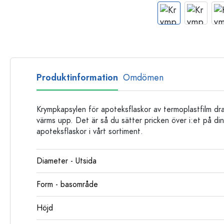
Glasflaskor
Plastflaskor
Produktinformation
Omdömen
Krympkapsylen för apoteksflaskor av termoplastfilm drar
värms upp. Det är så du sätter pricken över i:et på dina
apoteksflaskor i vårt sortiment.
Diameter - Utsida
Form - basområde
Höjd