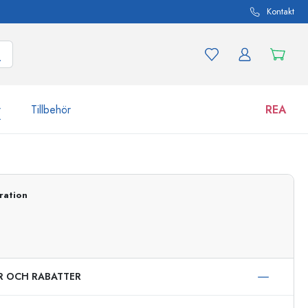
Kontakt
r
Tillbehör
REA
 och produktvarianter
Burkar
Upptäck nu
ration
Handla nu
ER OCH RABATTER