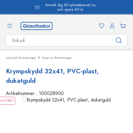
Anmäl dig till nyhetsbrevet nu
uvudinnehåll
och spara 60 kr
Lock och förslutningar
Typer av förslutningar
Krympskydd 32x41, PVC-plast,
dukatguld
Artikelnummer :
100028900
SLUTSÅLT