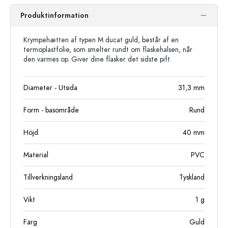
Produktinformation
Krympehætten af typen M ducat guld, består af en
termoplastfolie, som smelter rundt om flaskehalsen, når
den varmes op. Giver dine flasker det sidste pift.
Diameter - Utsida
31,3
mm
Form - basområde
Rund
Höjd
40
mm
Material
PVC
Tillverkningsland
Tyskland
Vikt
1
g
Färg
Guld