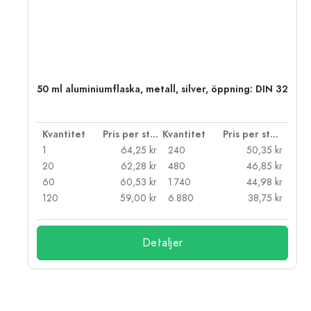
50 ml aluminiumflaska, metall, silver, öppning: DIN 32
 styck
Kvantitet
Pris per styck
Kvantitet
Pris per styck
kr
1
64,25 kr
240
50,35 kr
kr
20
62,28 kr
480
46,85 kr
kr
60
60,53 kr
1.740
44,98 kr
kr
120
59,00 kr
6.880
38,75 kr
Detaljer