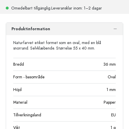
Omedelbart tillgänglig.
Leveransklar
inom: 1–2 dagar
Produktinformation
Naturfarvet etiket formet som en oval, med en blå
snorrand. Selvklæbende. Størrelse 55 x 40 mm.
Bredd
36
mm
Form - basområde
Oval
Höjd
1
mm
Material
Papper
Tillverkningsland
EU
Vikt
1
g