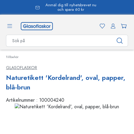
Anmäl dig till nyhetsbrevet nu
uvudinnehåll
och spara 60 kr
Tillbehör
GLASOFLASKOR
Naturetikett 'Kordelrand', oval, papper,
blå-brun
Artikelnummer :
100004240