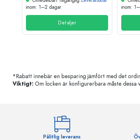
nsklar
Omedelbart tillgänglig.
Leveransklar
Omedel
inom: 1–2 dagar
inom: 1
Detaljer
*Rabatt innebär en besparing jämfört med det ordin
Viktigt:
Om locken är konfigurerbara måste dessa välja
Pålitlig leverans
Öv