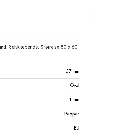
Stengodsflaskor
Aluminiumflaskor
and. Selvklæbende. Størrelse 80 x 60
57
mm
Oval
1
mm
Papper
EU