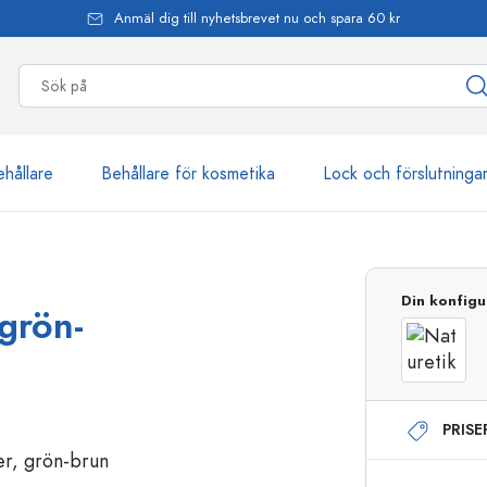
Anmäl dig till nyhetsbrevet nu och spara 60 kr
ehållare
Behållare för kosmetika
Lock och förslutninga
mer än 2 500 produkter
Din konfigu
 grön-
Estal-flaskor
PRIS
Dispenserflaskor
Airless dispenser
Sprayflaskor
Roll on-flaskor