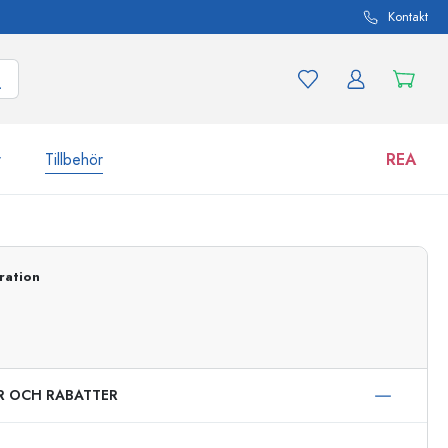
Kontakt
r
Tillbehör
REA
 och produktvarianter
Burkar
ration
Upptäck nu
Handla nu
ER OCH RABATTER