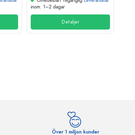
eransklar
Omedelbart tillgänglig.
Leveransklar
Ome
inom: 1–2 dagar
inom:
Detaljer
Över 1 miljon kunder