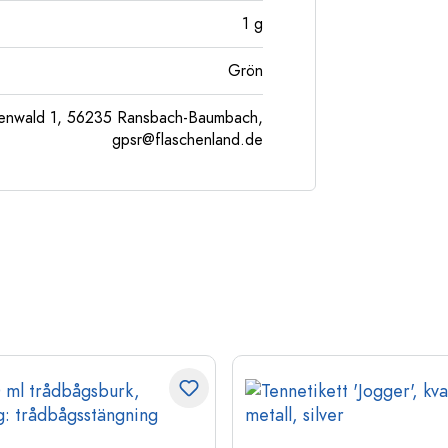
1
g
Grön
enwald 1, 56235 Ransbach-Baumbach,
gpsr@flaschenland.de