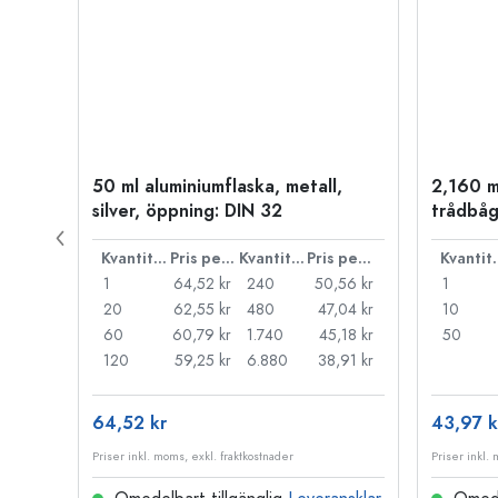
50 ml aluminiumflaska, metall,
2,160 m
P 28
silver, öppning: DIN 32
trådbåg
Pris per styck
Kvantitet
Pris per styck
Kvantitet
Pris per styck
Kva
,77 kr
1
64,52 kr
240
50,56 kr
1
33 kr
20
62,55 kr
480
47,04 kr
10
89 kr
60
60,79 kr
1.740
45,18 kr
50
,58 kr
120
59,25 kr
6.880
38,91 kr
64,52 kr
43,97 k
Priser inkl. moms, exkl. fraktkostnader
Priser inkl.