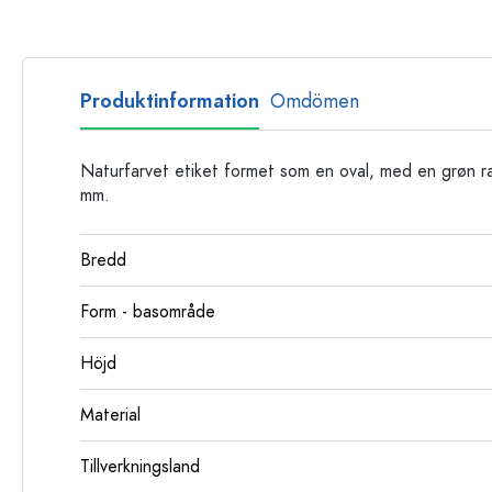
Glasflaskor
Plastflaskor
Produktinformation
Omdömen
Naturfarvet etiket formet som en oval, med en grøn r
mm.
Bredd
Form - basområde
Höjd
Material
Tillverkningsland