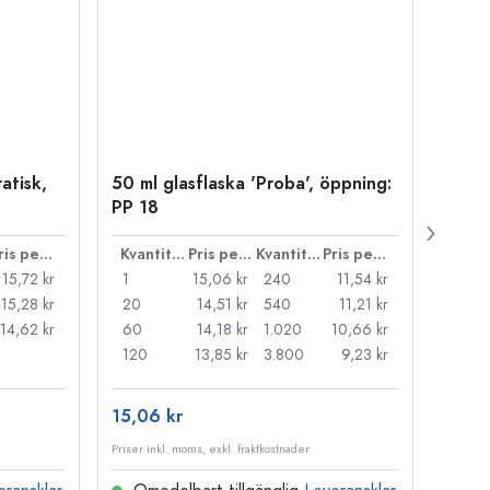
atisk,
50 ml glasflaska 'Proba', öppning:
500 m
PP 18
Carré
38 m
Pris per styck
Kvantitet
Pris per styck
Kvantitet
Pris per styck
15,72 kr
1
15,06 kr
240
11,54 kr
1
15,28 kr
20
14,51 kr
540
11,21 kr
24
14,62 kr
60
14,18 kr
1.020
10,66 kr
72
120
13,85 kr
3.800
9,23 kr
120
15,06 kr
15,83
Priser inkl. moms, exkl. fraktkostnader
Priser i