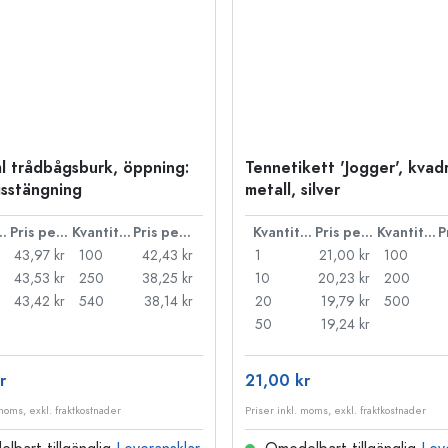
l trådbågsburk, öppning:
Tennetikett 'Jogger', kvadr
sstängning
metall, silver
ntitet
Pris per styck
Kvantitet
Pris per styck
Kvantitet
Pris per styck
Kvantitet
43,97 kr
100
42,43 kr
1
21,00 kr
100
43,53 kr
250
38,25 kr
10
20,23 kr
200
43,42 kr
540
38,14 kr
20
19,79 kr
500
50
19,24 kr
r
21,00 kr
 moms, exkl. fraktkostnader
Priser inkl. moms, exkl. fraktkostnader