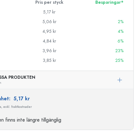
Pris per styck
Besparingar*
5,17 kr
5,06 kr
2%
4,95 kr
4%
4,84 kr
6%
3,96 kr
23%
3,85 kr
25%
SSA PRODUKTEN
n
enhet:
5,17 kr
, exkl. fraktkostnader
 finns inte längre tillgänglig