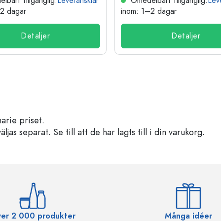
bart tillgänglig.
Leveransklar
Omedelbart tillgänglig.
Lev
–2 dagar
inom: 1–2 dagar
Detaljer
Detaljer
arie priset.
s separat. Se till att de har lagts till i din varukorg.
er 2 000 produkter
Många idéer