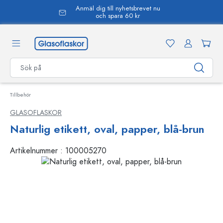
Anmäl dig till nyhetsbrevet nu
uvudinnehåll
och spara 60 kr
Tillbehör
GLASOFLASKOR
Naturlig etikett, oval, papper, blå-brun
Artikelnummer :
100005270