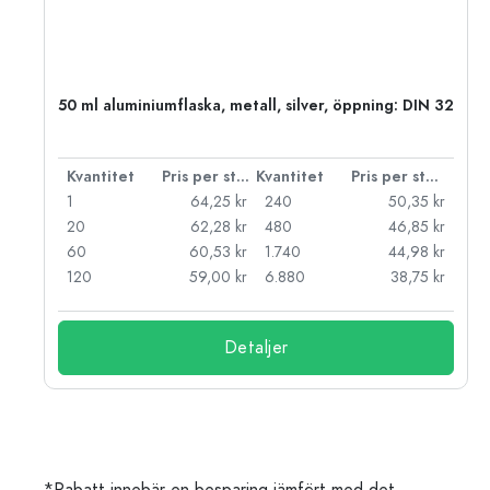
 PP
50 ml aluminiumflaska, metall, silver, öppning: DIN 32
 styck
Kvantitet
Pris per styck
Kvantitet
Pris per styck
kr
1
64,25 kr
240
50,35 kr
kr
20
62,28 kr
480
46,85 kr
kr
60
60,53 kr
1.740
44,98 kr
kr
120
59,00 kr
6.880
38,75 kr
Detaljer