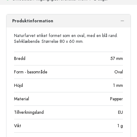
Produktinformation
Naturfarvet etiket formet som en oval, med en blå rand.
Selvklæbende. Størrelse 80 x 60 mm.
Bredd
57
mm
Form - basområde
Oval
Höjd
1
mm
Material
Papper
Tillverkningsland
EU
Vikt
1
g