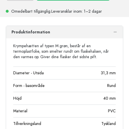
Omedelbart tillgänglig.
Leveransklar
inom: 1–2 dagar
Produktinformation
Krympehætten af typen M grøn, består af en
termoplastfolie, som smelter rundt om flaskehalsen, når
den varmes op. Giver dine flasker det sidste pift.
Diameter - Utsida
31,3
mm
Form - basområde
Rund
Höjd
40
mm
Material
PVC
Tillverkningsland
Tyskland