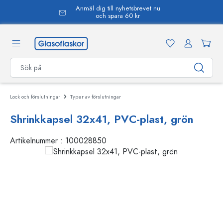
Anmäl dig till nyhetsbrevet nu
uvudinnehåll
och spara 60 kr
Lock och förslutningar
Typer av förslutningar
Shrinkkapsel 32x41, PVC-plast, grön
Artikelnummer :
100028850