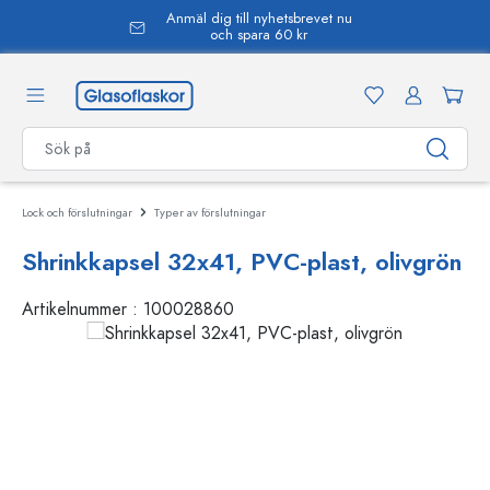
Anmäl dig till nyhetsbrevet nu
uvudinnehåll
och spara 60 kr
Lock och förslutningar
Typer av förslutningar
Shrinkkapsel 32x41, PVC-plast, olivgrön
Artikelnummer :
100028860