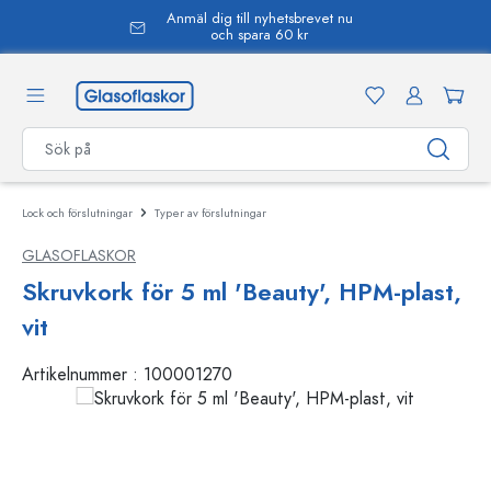
Anmäl dig till nyhetsbrevet nu
uvudinnehåll
och spara 60 kr
Lock och förslutningar
Typer av förslutningar
GLASOFLASKOR
Skruvkork för 5 ml 'Beauty', HPM-plast,
vit
Artikelnummer :
100001270