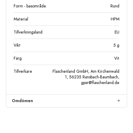
Form - basområde
Rund
Material
HPM
Tillverkningsland
EU
Vikt
5
g
Färg
Vit
Tillverkare
Flaschenland GmbH, Am Kirchenwald
1, 56235 Ransbach-Baumbach,
gpsr@flaschenland.de
Omdömen