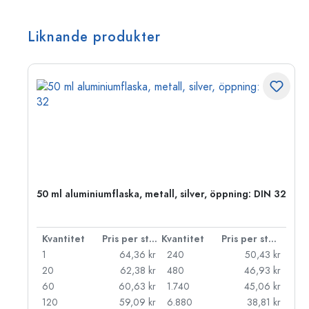
Liknande produkter
50 ml aluminiumflaska, metall, silver, öppning: DIN 32
 styck
Kvantitet
Pris per styck
Kvantitet
Pris per styck
kr
1
64,36 kr
240
50,43 kr
kr
20
62,38 kr
480
46,93 kr
kr
60
60,63 kr
1.740
45,06 kr
kr
120
59,09 kr
6.880
38,81 kr