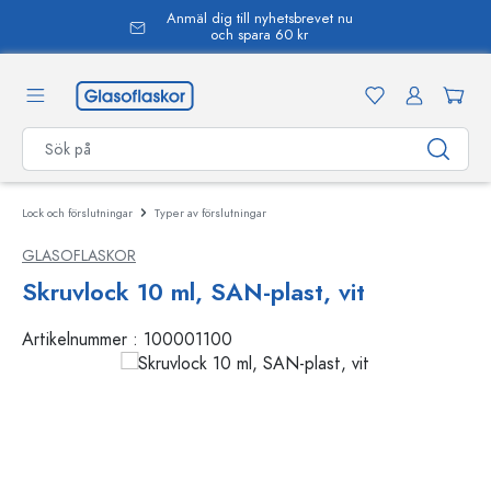
Anmäl dig till nyhetsbrevet nu
uvudinnehåll
och spara 60 kr
Lock och förslutningar
Typer av förslutningar
GLASOFLASKOR
Skruvlock 10 ml, SAN-plast, vit
Artikelnummer :
100001100