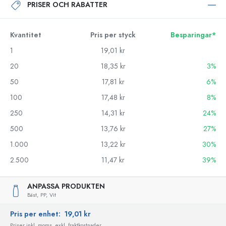
PRISER OCH RABATTER
Kvantitet
Pris per styck
Besparingar*
1
19,01 kr
20
18,35 kr
3%
50
17,81 kr
6%
100
17,48 kr
8%
250
14,31 kr
24%
500
13,76 kr
27%
1.000
13,22 kr
30%
2.500
11,47 kr
39%
ANPASSA PRODUKTEN
Bäst,
PP,
Vit
Pris per enhet:
19,01 kr
Priser inkl. moms, exkl. fraktkostnader