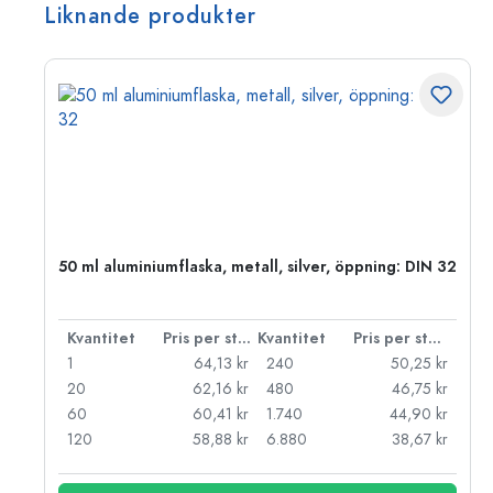
Liknande produkter
 PP
50 ml aluminiumflaska, metall, silver, öppning: DIN 32
 styck
Kvantitet
Pris per styck
Kvantitet
Pris per styck
kr
1
64,13 kr
240
50,25 kr
kr
20
62,16 kr
480
46,75 kr
kr
60
60,41 kr
1.740
44,90 kr
kr
120
58,88 kr
6.880
38,67 kr