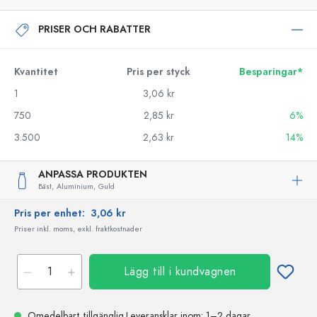
PRISER OCH RABATTER
Kvantitet
Pris per styck
Besparingar*
1
3,06 kr
750
2,85 kr
6%
3.500
2,63 kr
14%
ANPASSA PRODUKTEN
Bäst,
Aluminium,
Guld
Pris per enhet:
3,06 kr
Priser inkl. moms, exkl. fraktkostnader
Lägg till i kundvagnen
Omedelbart tillgänglig.
Leveransklar
inom: 1–2 dagar