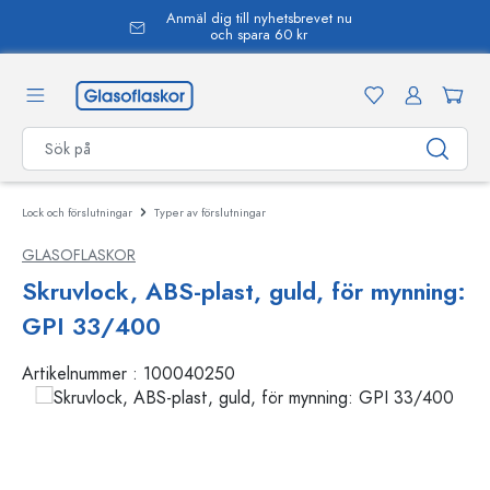
Anmäl dig till nyhetsbrevet nu
uvudinnehåll
och spara 60 kr
Lock och förslutningar
Typer av förslutningar
GLASOFLASKOR
Skruvlock, ABS-plast, guld, för mynning:
GPI 33/400
Artikelnummer :
100040250