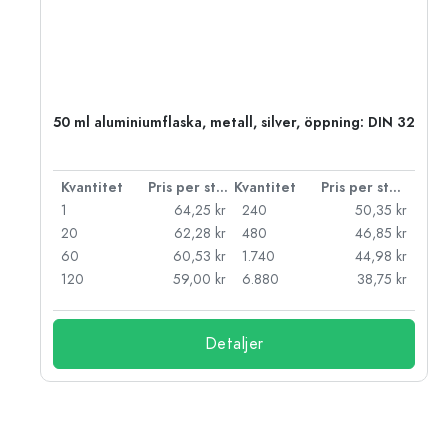
 PP
50 ml aluminiumflaska, metall, silver, öppning: DIN 32
 styck
Kvantitet
Pris per styck
Kvantitet
Pris per styck
kr
1
64,25 kr
240
50,35 kr
kr
20
62,28 kr
480
46,85 kr
kr
60
60,53 kr
1.740
44,98 kr
kr
120
59,00 kr
6.880
38,75 kr
Detaljer