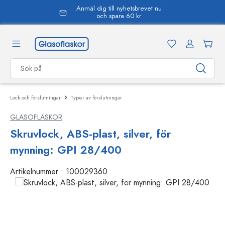
Anmäl dig till nyhetsbrevet nu
uvudinnehåll
och spara 60 kr
Lock och förslutningar
Typer av förslutningar
GLASOFLASKOR
Skruvlock, ABS-plast, silver, för
mynning: GPI 28/400
Artikelnummer :
100029360