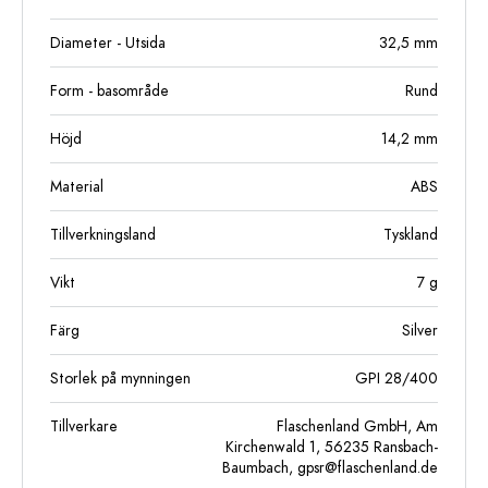
Diameter - Utsida
32,5
mm
Form - basområde
Rund
Höjd
14,2
mm
Material
ABS
Tillverkningsland
Tyskland
Vikt
7
g
Färg
Silver
Storlek på mynningen
GPI 28/400
Tillverkare
Flaschenland GmbH, Am
Kirchenwald 1, 56235 Ransbach-
Baumbach,
gpsr@flaschenland.de