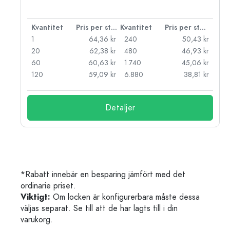
 styck
Kvantitet
Pris per styck
Kvantitet
Pris per styck
kr
1
64,36 kr
240
50,43 kr
kr
20
62,38 kr
480
46,93 kr
kr
60
60,63 kr
1.740
45,06 kr
kr
120
59,09 kr
6.880
38,81 kr
Detaljer
*Rabatt innebär en besparing jämfört med det
ordinarie priset.
Viktigt:
Om locken är konfigurerbara måste dessa
väljas separat. Se till att de har lagts till i din
varukorg.