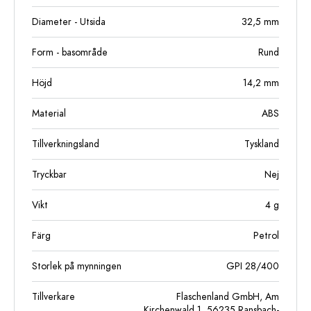
Diameter - Utsida
32,5
mm
Form - basområde
Rund
Höjd
14,2
mm
Material
ABS
Tillverkningsland
Tyskland
Tryckbar
Nej
Vikt
4
g
Färg
Petrol
Storlek på mynningen
GPI 28/400
Tillverkare
Flaschenland GmbH, Am
Kirchenwald 1, 56235 Ransbach-