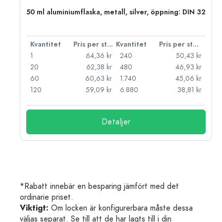
 PP
50 ml aluminiumflaska, metall, silver, öppning: DIN 32
 styck
Kvantitet
Pris per styck
Kvantitet
Pris per styck
kr
1
64,36 kr
240
50,43 kr
kr
20
62,38 kr
480
46,93 kr
kr
60
60,63 kr
1.740
45,06 kr
kr
120
59,09 kr
6.880
38,81 kr
Detaljer
*Rabatt innebär en besparing jämfört med det
ordinarie priset.
Viktigt:
Om locken är konfigurerbara måste dessa
väljas separat. Se till att de har lagts till i din