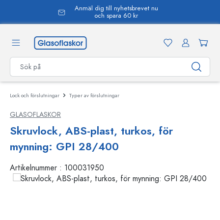
Anmäl dig till nyhetsbrevet nu
uvudinnehåll
och spara 60 kr
Lock och förslutningar
Typer av förslutningar
GLASOFLASKOR
Skruvlock, ABS-plast, turkos, för
mynning: GPI 28/400
Artikelnummer :
100031950