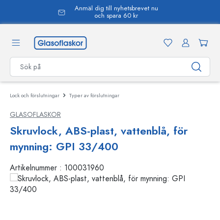
Anmäl dig till nyhetsbrevet nu
uvudinnehåll
och spara 60 kr
Lock och förslutningar
Typer av förslutningar
GLASOFLASKOR
Skruvlock, ABS-plast, vattenblå, för
mynning: GPI 33/400
Artikelnummer :
100031960