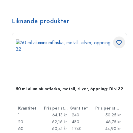
Liknande produkter
 PP
50 ml aluminiumflaska, metall, silver, öppning: DIN 32
 styck
Kvantitet
Pris per styck
Kvantitet
Pris per styck
kr
1
64,13 kr
240
50,25 kr
kr
20
62,16 kr
480
46,75 kr
kr
60
60,41 kr
1.740
44,90 kr