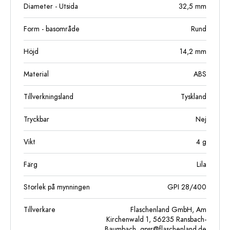
Diameter - Utsida
32,5
mm
Form - basområde
Rund
Höjd
14,2
mm
Material
ABS
Tillverkningsland
Tyskland
Tryckbar
Nej
Vikt
4
g
Färg
Lila
Storlek på mynningen
GPI 28/400
Tillverkare
Flaschenland GmbH, Am
Kirchenwald 1, 56235 Ransbach-
Baumbach,
gpsr@flaschenland.de