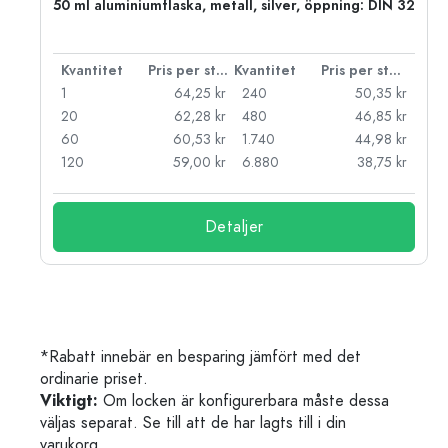
 PP
50 ml aluminiumflaska, metall, silver, öppning: DIN 32
 styck
Kvantitet
Pris per styck
Kvantitet
Pris per styck
kr
1
64,25 kr
240
50,35 kr
kr
20
62,28 kr
480
46,85 kr
kr
60
60,53 kr
1.740
44,98 kr
kr
120
59,00 kr
6.880
38,75 kr
Detaljer
*Rabatt innebär en besparing jämfört med det
ordinarie priset.
Viktigt:
Om locken är konfigurerbara måste dessa
väljas separat. Se till att de har lagts till i din
varukorg.