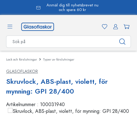
Anmäl dig till nyhetsbrevet nu
uvudinnehåll
och spara 60 kr
Lock och förslutningar
Typer av förslutningar
GLASOFLASKOR
Skruvlock, ABS-plast, violett, för
mynning: GPI 28/400
Artikelnummer :
100031940