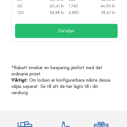
kr
60
60,41 kr
1.740
44,90 kr
kr
120
58,88 kr
6.880
38,67 kr
Detaljer
*Rabatt innebär en besparing jämfört med det
ordinarie priset.
Viktigt:
Om locken är konfigurerbara måste dessa
väljas separat. Se till att de har lagts till i din
varukorg.