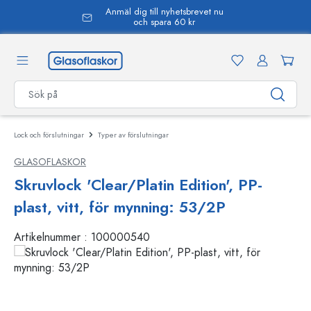
Anmäl dig till nyhetsbrevet nu
uvudinnehåll
och spara 60 kr
Lock och förslutningar
Typer av förslutningar
GLASOFLASKOR
Skruvlock 'Clear/Platin Edition', PP-
plast, vitt, för mynning: 53/2P
Artikelnummer :
100000540