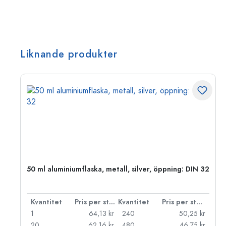
Liknande produkter
 PP
50 ml aluminiumflaska, metall, silver, öppning: DIN 32
 styck
Kvantitet
Pris per styck
Kvantitet
Pris per styck
kr
1
64,13 kr
240
50,25 kr
kr
20
62,16 kr
480
46,75 kr