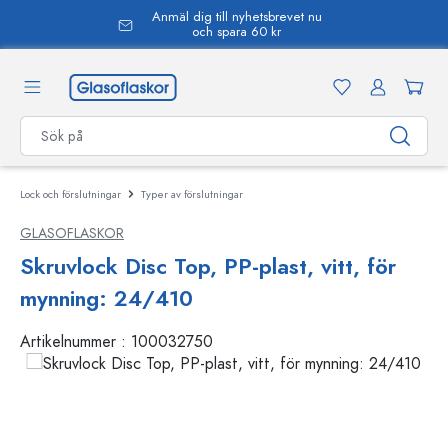
Anmäl dig till nyhetsbrevet nu
uvudinnehåll
och spara 60 kr
Lock och förslutningar
Typer av förslutningar
GLASOFLASKOR
Skruvlock Disc Top, PP-plast, vitt, för
mynning: 24/410
Artikelnummer :
100032750