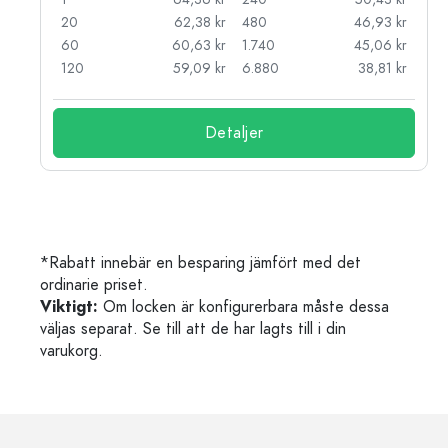
kr
20
62,38 kr
480
46,93 kr
kr
60
60,63 kr
1.740
45,06 kr
kr
120
59,09 kr
6.880
38,81 kr
Detaljer
*Rabatt innebär en besparing jämfört med det
ordinarie priset.
Viktigt:
Om locken är konfigurerbara måste dessa
väljas separat. Se till att de har lagts till i din
varukorg.