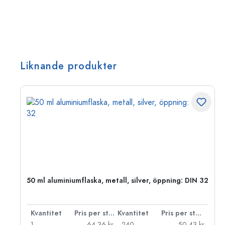
Liknande produkter
50 ml aluminiumflaska, metall, silver, öppning: DIN 32
 styck
Kvantitet
Pris per styck
Kvantitet
Pris per styck
kr
1
64,36 kr
240
50,43 kr