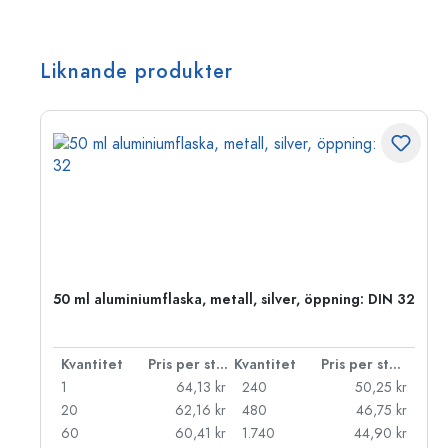
Liknande produkter
 PP
50 ml aluminiumflaska, metall, silver, öppning: DIN 32
 styck
Kvantitet
Pris per styck
Kvantitet
Pris per styck
kr
1
64,13 kr
240
50,25 kr
kr
20
62,16 kr
480
46,75 kr
kr
60
60,41 kr
1.740
44,90 kr