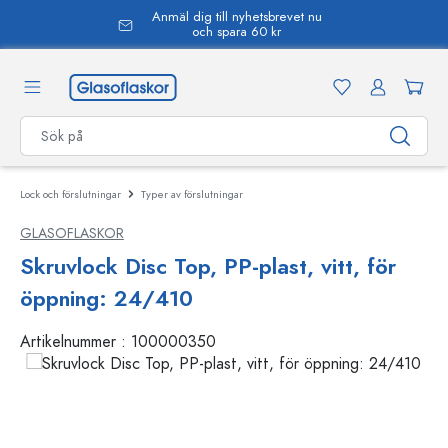
Anmäl dig till nyhetsbrevet nu
uvudinnehåll
och spara 60 kr
Lock och förslutningar
Typer av förslutningar
GLASOFLASKOR
Skruvlock Disc Top, PP-plast, vitt, för
öppning: 24/410
Artikelnummer :
100000350