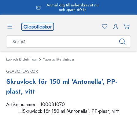
Anmäl dig till nyhetsbrevet nu
uvudinnehåll
och spara 60 kr
Lock och förslutningar
Typer av förslutningar
GLASOFLASKOR
Skruvlock för 150 ml 'Antonella', PP-
plast, vitt
Artikelnummer :
100031070