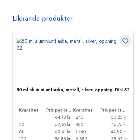
Liknande produkter
 PP
50 ml aluminiumflaska, metall, silver, öppning: DIN 32
 styck
Kvantitet
Pris per styck
Kvantitet
Pris per styck
kr
1
64,13 kr
240
50,25 kr
kr
20
62,16 kr
480
46,75 kr
kr
60
60,41 kr
1.740
44,90 kr
kr
120
58,88 kr
6.880
38,67 kr