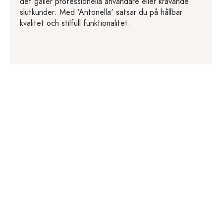
det gäller professionella användare eller krävande
slutkunder: Med 'Antonella' satsar du på hållbar
kvalitet och stilfull funktionalitet.