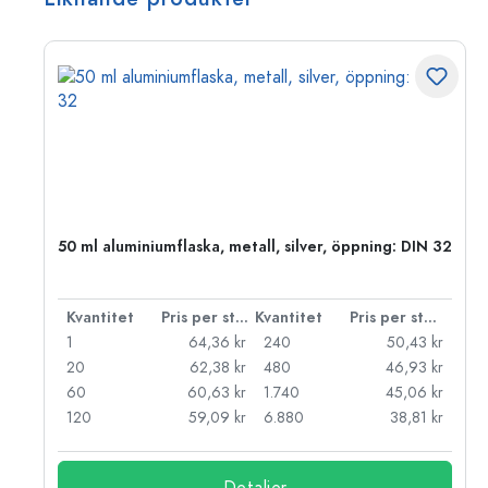
 PP
50 ml aluminiumflaska, metall, silver, öppning: DIN 32
 styck
Kvantitet
Pris per styck
Kvantitet
Pris per styck
kr
1
64,36 kr
240
50,43 kr
kr
20
62,38 kr
480
46,93 kr
kr
60
60,63 kr
1.740
45,06 kr
kr
120
59,09 kr
6.880
38,81 kr