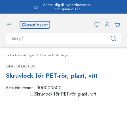
Anmäl dig till nyhetsbrevet nu
uvudinnehåll
och spara 60 kr
Lock och förslutningar
Typer av förslutningar
GLASOFLASKOR
Skruvlock för PET-rör, plast, vitt
Artikelnummer :
100000500