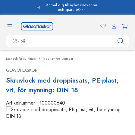
Anmäl dig till nyhetsbrevet nu
uvudinnehåll
och spara 60 kr
Lock och förslutningar
Typer av förslutningar
GLASOFLASKOR
Skruvlock med droppinsats, PE-plast,
vit, för mynning: DIN 18
Artikelnummer :
100000640