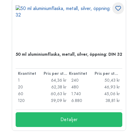
50 ml aluminiumflaska, metall, silver, öppning: DIN 32
 styck
Kvantitet
Pris per styck
Kvantitet
Pris per styck
kr
1
64,36 kr
240
50,43 kr
kr
20
62,38 kr
480
46,93 kr
kr
60
60,63 kr
1.740
45,06 kr
kr
120
59,09 kr
6.880
38,81 kr
Detaljer