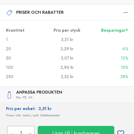
PRISER OCH RABATTER
Kvantitet
Pris per styck
Besparingar*
1
3,51 kr
20
3,29 kr
6%
50
3,07 kr
12%
100
2,96 kr
15%
250
2,52 kr
28%
ANPASSA PRODUKTEN
Bra,
PE,
Vit
Pris per enhet:
3,51 kr
Priser inkl. moms, exkl. fraktkostnader
Lägg till i kundvagnen