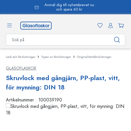
Anmäl dig till nyhetsbrevet nu
uvudinnehåll
och spara 60 kr
Lock och förslutningar
Typer av förslutningar
Originalitetsförslutningar
GLASOFLASKOR
Skruvlock med gångjärn, PP-plast, vitt,
för mynning: DIN 18
Artikelnummer :
100039190