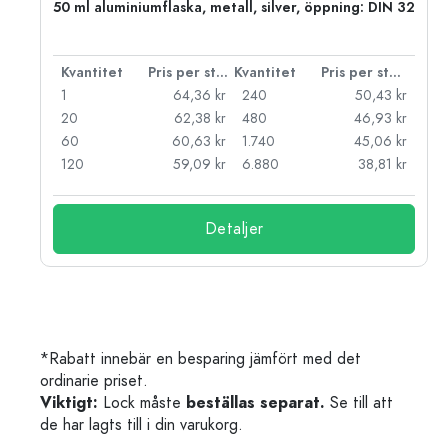
50 ml aluminiumflaska, metall, silver, öppning: DIN 32
 styck
Kvantitet
Pris per styck
Kvantitet
Pris per styck
kr
1
64,36 kr
240
50,43 kr
kr
20
62,38 kr
480
46,93 kr
kr
60
60,63 kr
1.740
45,06 kr
kr
120
59,09 kr
6.880
38,81 kr
Detaljer
*Rabatt innebär en besparing jämfört med det
ordinarie priset.
Viktigt:
Lock måste
beställas separat.
Se till att
de har lagts till i din varukorg.