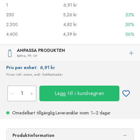
1
6,91 kr
250
5,26 kr
23%
2.200
4,82 kr
30%
4.400
4,39 kr
36%
ANPASSA PRODUKTEN
Bättre,
PP,
Vit
Pris per enhet:
6,91 kr
Priser inkl. moms, exkl. fraktkostnader
Lägg till i kundvagnen
Omedelbart tillgänglig.
Leveransklar
inom: 1–2 dagar
Produktinformation