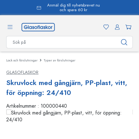
Anmäl dig till nyhetsbrevet nu
uvudinnehåll
och spara 60 kr
Lock och förslutningar
Typer av förslutningar
GLASOFLASKOR
Skruvlock med gångjärn, PP-plast, vitt,
för öppning: 24/410
Artikelnummer :
100000440