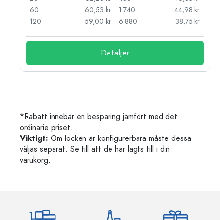
kr
60
60,53 kr
1.740
44,98 kr
kr
120
59,00 kr
6.880
38,75 kr
Detaljer
*Rabatt innebär en besparing jämfört med det
ordinarie priset.
Viktigt:
Om locken är konfigurerbara måste dessa
väljas separat. Se till att de har lagts till i din
varukorg.