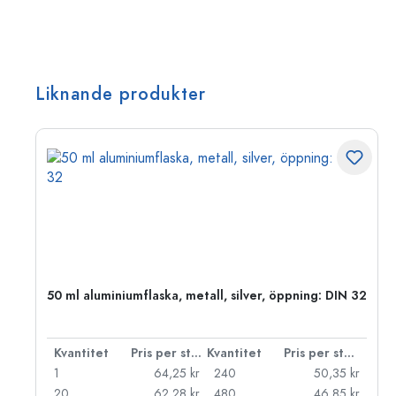
Liknande produkter
 PP
50 ml aluminiumflaska, metall, silver, öppning: DIN 32
 styck
Kvantitet
Pris per styck
Kvantitet
Pris per styck
kr
1
64,25 kr
240
50,35 kr
kr
20
62,28 kr
480
46,85 kr