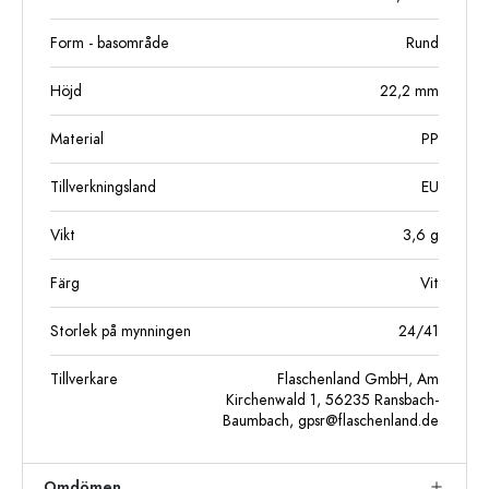
Form - basområde
Rund
Höjd
22,2
mm
Material
PP
Tillverkningsland
EU
Vikt
3,6
g
Färg
Vit
Storlek på mynningen
24/41
Tillverkare
Flaschenland GmbH, Am
Kirchenwald 1, 56235 Ransbach-
Baumbach,
gpsr@flaschenland.de
Omdömen