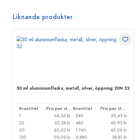
Liknande produkter
50 ml aluminiumflaska, metall, silver, öppning: DIN 32
 styck
Kvantitet
Pris per styck
Kvantitet
Pris per styck
kr
1
64,36 kr
240
50,43 kr
kr
20
62,38 kr
480
46,93 kr
kr
60
60,63 kr
1.740
45,06 kr
kr
120
59,09 kr
6.880
38,81 kr