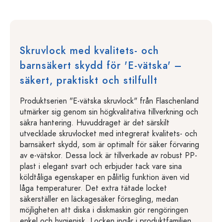
Skruvlock med kvalitets- och
barnsäkert skydd för 'E-vätska' –
säkert, praktiskt och stilfullt
Produktserien "E-vätska skruvlock" från Flaschenland
utmärker sig genom sin högkvalitativa tillverkning och
säkra hantering. Huvuddraget är det särskilt
utvecklade skruvlocket med integrerat kvalitets- och
barnsäkert skydd, som är optimalt för säker förvaring
av e-vätskor. Dessa lock är tillverkade av robust PP-
plast i elegant svart och erbjuder tack vare sina
köldtåliga egenskaper en pålitlig funktion även vid
låga temperaturer. Det extra tätade locket
säkerställer en läckagesäker försegling, medan
möjligheten att diska i diskmaskin gör rengöringen
enkel och hygienisk. Locken ingår i produktfamiljen