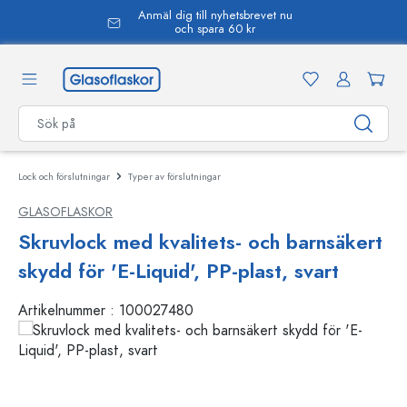
Anmäl dig till nyhetsbrevet nu
uvudinnehåll
och spara 60 kr
Lock och förslutningar
Typer av förslutningar
GLASOFLASKOR
Skruvlock med kvalitets- och barnsäkert
skydd för 'E-Liquid', PP-plast, svart
Artikelnummer :
100027480