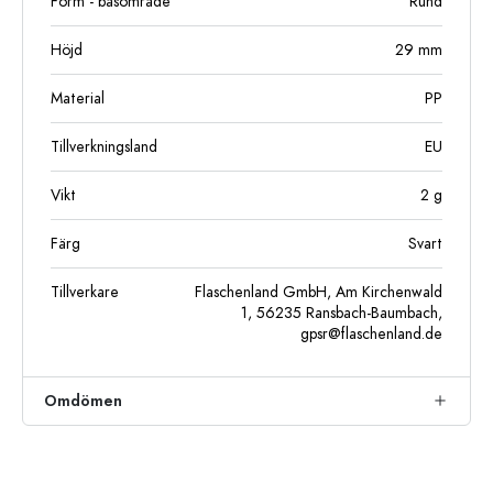
Form - basområde
Rund
Höjd
29
mm
Material
PP
Tillverkningsland
EU
Vikt
2
g
Färg
Svart
Tillverkare
Flaschenland GmbH, Am Kirchenwald
1, 56235 Ransbach-Baumbach,
gpsr@flaschenland.de
Omdömen