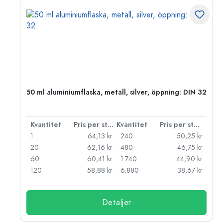
 PP
50 ml aluminiumflaska, metall, silver, öppning: DIN 32
 styck
Kvantitet
Pris per styck
Kvantitet
Pris per styck
kr
1
64,13 kr
240
50,25 kr
kr
20
62,16 kr
480
46,75 kr
kr
60
60,41 kr
1.740
44,90 kr
kr
120
58,88 kr
6.880
38,67 kr
Detaljer