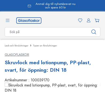
Anmäl dig till nyhetsbrevet nu
uvudinnehåll
och spara 60 kr
Lock och förslutningar
Typer av förslutningar
GLASOFLASKOR
Skruvlock med lotionpump, PP-plast,
svart, för öppning: DIN 18
Artikelnummer :
100039170