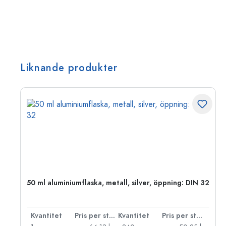
Liknande produkter
 PP
50 ml aluminiumflaska, metall, silver, öppning: DIN 32
 styck
Kvantitet
Pris per styck
Kvantitet
Pris per styck