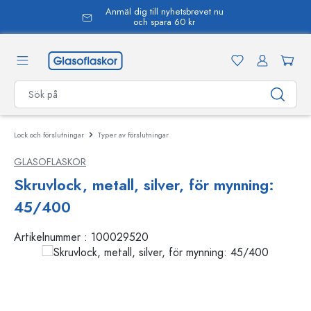
Anmäl dig till nyhetsbrevet nu
uvudinnehåll
och spara 60 kr
Lock och förslutningar
Typer av förslutningar
GLASOFLASKOR
Skruvlock, metall, silver, för mynning:
45/400
Artikelnummer :
100029520