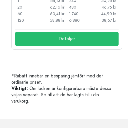
kr
1
64,13 kr
240
50,25 kr
kr
20
62,16 kr
480
46,75 kr
kr
60
60,41 kr
1.740
44,90 kr
kr
120
58,88 kr
6.880
38,67 kr
Detaljer
*Rabatt innebär en besparing jämfört med det
ordinarie priset.
Viktigt:
Om locken är konfigurerbara måste dessa
väljas separat. Se till att de har lagts till i din
varukorg.