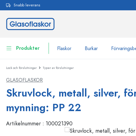
Snabb leverans
 sökning
Hoppa till huvudnavigering
Produkter
Flaskor
Burkar
Förvaringsb
Lock och förslutningar
Typer av förslutningar
Flaskor
Till kategori Flaskor
GLASOFLASKOR
Burkar
Flaskor efter märke
Skruvlock, metall, silver, fö
WECK-flaskor
Förvaringsbehållare
mynning: PP 22
Porslin
Flaskor efter funktion
Artikelnummer :
100021390
Flaskor med pipett
Behållare för kosmetika
Flaskor med patentkork