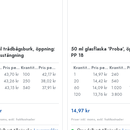
l trådbågsburk, öppning:
50 ml glasflaska 'Proba', 
sstängning
PP 18
ntitet
Pris per styck
Kvantitet
Pris per styck
Kvantitet
Pris per styck
Kvantitet
43,70 kr
100
42,17 kr
1
14,97 kr
240
43,26 kr
250
38,02 kr
20
14,42 kr
540
43,15 kr
540
37,91 kr
60
14,09 kr
1.020
120
13,76 kr
3.800
r
14,97 kr
 moms, exkl. fraktkostnader
Priser inkl. moms, exkl. fraktkostnader