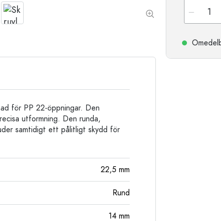
Stengodsflaskor
Aluminiumflaskor
Omedelbar
rmad för PP 22-öppningar. Den
precisa utformning. Den runda,
er samtidigt ett pålitligt skydd för
22,5
mm
Rund
14
mm