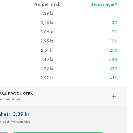
Pris per styck
Besparingar*
3,39 kr
3,28 kr
3%
3,06 kr
9%
2,95 kr
12%
2,51 kr
25%
2,40 kr
29%
2,29 kr
32%
1,97 kr
41%
SSA PRODUKTEN
minium,
Silver
enhet:
3,39 kr
, exkl. fraktkostnader