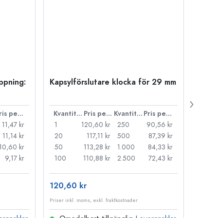
öppning:
Kapsylförslutare klocka för 29 mm
500 m
Carré
38 m
Pris per styck
Kvantitet
Pris per styck
Kvantitet
Pris per styck
11,47 kr
1
120,60 kr
250
90,56 kr
1
11,14 kr
20
117,11 kr
500
87,39 kr
24
10,60 kr
50
113,28 kr
1.000
84,33 kr
72
9,17 kr
100
110,88 kr
2.500
72,43 kr
120
120,60 kr
15,73
Priser inkl. moms, exkl. fraktkostnader
Priser i