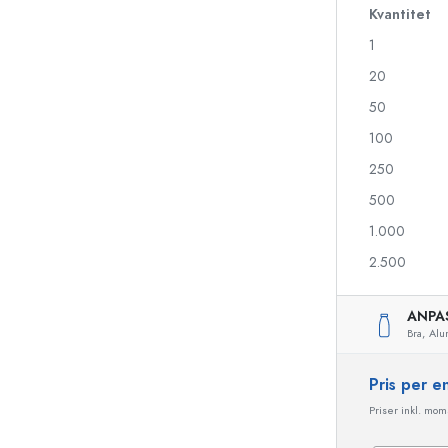
Kvantitet
1
Likörflaskor
Flaskor med motiv
20
Juiceflaskor
Ginflaskor
50
Parfymflaskor
Julflaskor
100
Nagellacksflaskor
Alla hjärtans dag
Miniflaskor
Dekorativa flaskor
250
Klämflaskor
500
Konserveringsflaskor
1.000
2.500
Flaskor med speciell form
Cylinderflaskor
ANPA
Flaskor med rund axel
Ballongflaskor
Bra,
Alu
Fickpluntor
Flaskor med bred hals
Pris per 
Priser inkl. moms