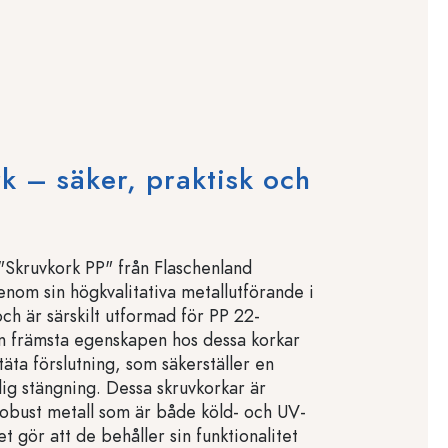
k – säker, praktisk och
"Skruvkork PP" från Flaschenland
enom sin högkvalitativa metallutförande i
och är särskilt utformad för PP 22-
n främsta egenskapen hos dessa korkar
täta förslutning, som säkerställer en
lig stängning. Dessa skruvkorkar är
 robust metall som är både köld- och UV-
et gör att de behåller sin funktionalitet