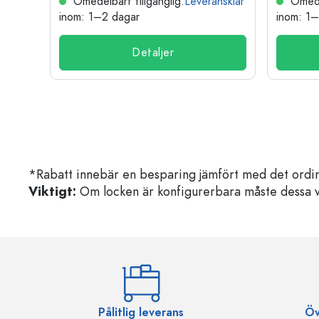
nsklar
Omedelbart tillgänglig.
Leveransklar
Omedel
inom: 1–2 dagar
inom: 1
Detaljer
*Rabatt innebär en besparing jämfört med det ordin
Viktigt:
Om locken är konfigurerbara måste dessa välja
Pålitlig leverans
Öv