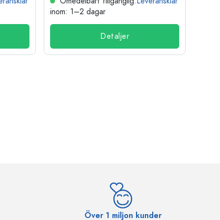
eransklar
Omedelbart tillgänglig.
Leveransklar
Ome
inom: 1–2 dagar
inom:
Detaljer
Över 1 miljon kunder