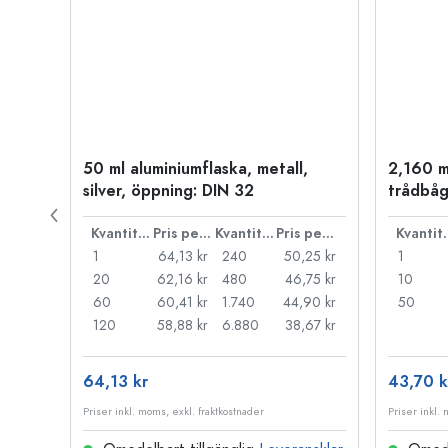
50 ml aluminiumflaska, metall,
2,160 m
P 28
silver, öppning: DIN 32
trådbåg
Pris per styck
Kvantitet
Pris per styck
Kvantitet
Pris per styck
Kva
,71 kr
1
64,13 kr
240
50,25 kr
1
,27 kr
20
62,16 kr
480
46,75 kr
10
,83 kr
60
60,41 kr
1.740
44,90 kr
50
,52 kr
120
58,88 kr
6.880
38,67 kr
64,13 kr
43,70 k
Priser inkl. moms, exkl. fraktkostnader
Priser inkl.