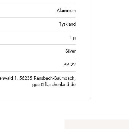
Aluminium
Tyskland
1
g
Silver
PP 22
enwald 1, 56235 Ransbach-Baumbach,
gpsr@flaschenland.de