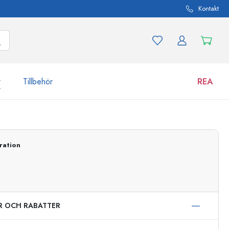
Kontakt
r
Tillbehör
REA
 och produktvarianter
Burkar
Upptäck nu
ration
Handla nu
ER OCH RABATTER