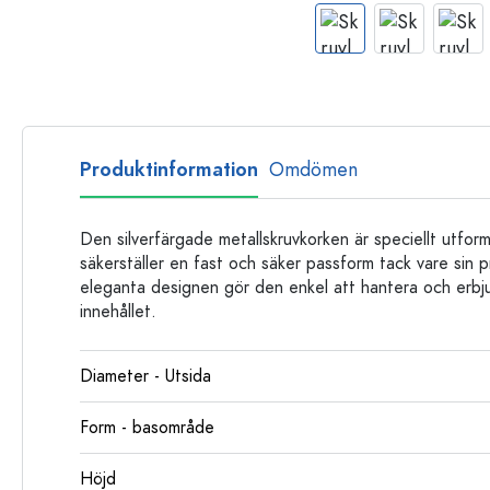
Glasflaskor
Plastflaskor
Produktinformation
Omdömen
Den silverfärgade metallskruvkorken är speciellt utfo
säkerställer en fast och säker passform tack vare sin 
eleganta designen gör den enkel att hantera och erbjud
innehållet.
Diameter - Utsida
Form - basområde
Höjd