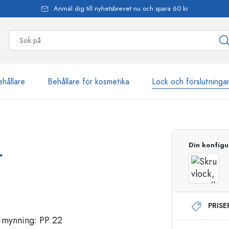
Anmäl dig till nyhetsbrevet nu och spara 60 kr
ehållare
Behållare för kosmetika
Lock och förslutninga
mer än 2 500 produkter
Din konfigu
r
Estal-flaskor
PRIS
Dispenserflaskor
Airless dispenser
Sprayflaskor
Roll on-flaskor