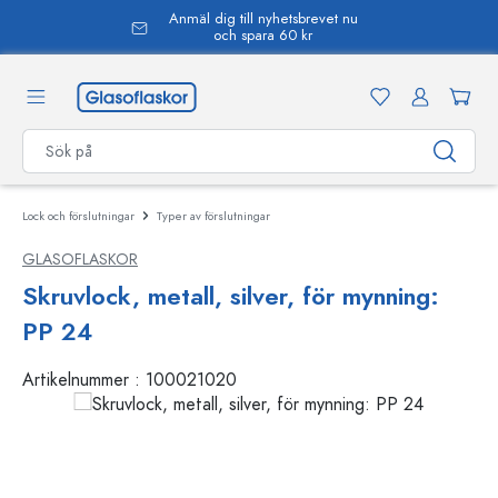
Anmäl dig till nyhetsbrevet nu
uvudinnehåll
och spara 60 kr
Lock och förslutningar
Typer av förslutningar
GLASOFLASKOR
Skruvlock, metall, silver, för mynning:
PP 24
Artikelnummer :
100021020