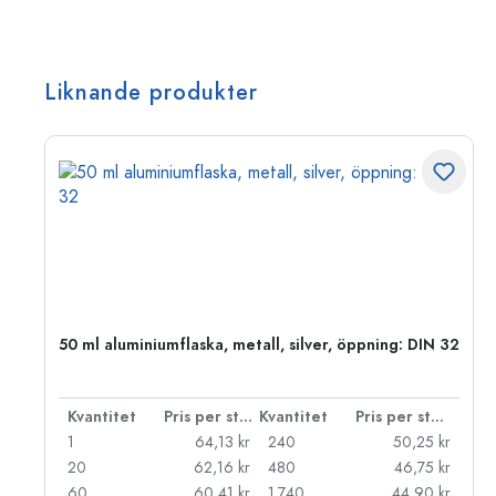
Liknande produkter
 PP
50 ml aluminiumflaska, metall, silver, öppning: DIN 32
 styck
Kvantitet
Pris per styck
Kvantitet
Pris per styck
kr
1
64,13 kr
240
50,25 kr
kr
20
62,16 kr
480
46,75 kr
kr
60
60,41 kr
1.740
44,90 kr