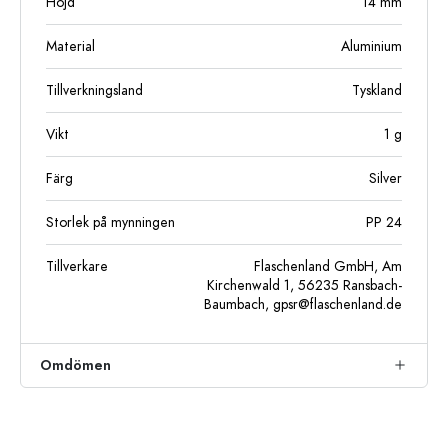
Höjd
14
mm
Material
Aluminium
Tillverkningsland
Tyskland
Vikt
1
g
Färg
Silver
Storlek på mynningen
PP 24
Tillverkare
Flaschenland GmbH, Am
Kirchenwald 1, 56235 Ransbach-
Baumbach,
gpsr@flaschenland.de
Omdömen