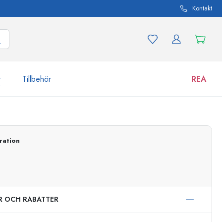
Kontakt
r
Tillbehör
REA
 och produktvarianter
Burkar
Upptäck nu
ration
Handla nu
ER OCH RABATTER