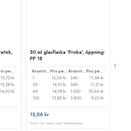
atisk,
50 ml glasflaska 'Proba', öppning:
Kapsy
PP 18
Pris per styck
Kvantitet
Pris per styck
Kvantitet
Pris per styck
15,72 kr
1
15,06 kr
240
11,54 kr
1
15,28 kr
20
14,51 kr
540
11,21 kr
20
14,62 kr
60
14,18 kr
1.020
10,66 kr
50
120
13,85 kr
3.800
9,23 kr
100
15,06 kr
121,3
Priser inkl. moms, exkl. fraktkostnader
Priser i