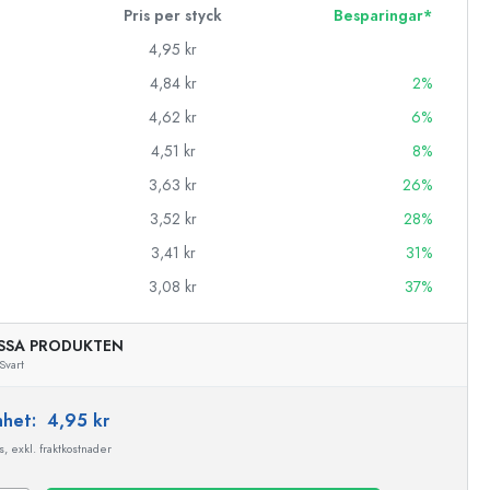
Pris per styck
Besparingar*
4,95 kr
4,84 kr
2%
4,62 kr
6%
4,51 kr
8%
3,63 kr
26%
3,52 kr
28%
3,41 kr
31%
3,08 kr
37%
SSA PRODUKTEN
Svart
enhet:
4,95 kr
, exkl. fraktkostnader