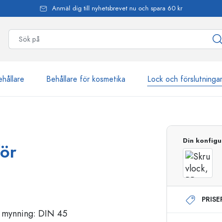
Anmäl dig till nyhetsbrevet nu och spara 60 kr
ehållare
Behållare för kosmetika
Lock och förslutninga
mer än 2 500 produkter
Din konfigu
för
Estal-flaskor
PRIS
Dispenserflaskor
Airless dispenser
Sprayflaskor
Roll on-flaskor