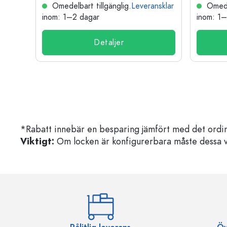
nsklar
Omedelbart tillgänglig.
Leveransklar
Omedel
inom: 1–2 dagar
inom: 1
Detaljer
*Rabatt innebär en besparing jämfört med det ordin
Viktigt:
Om locken är konfigurerbara måste dessa välja