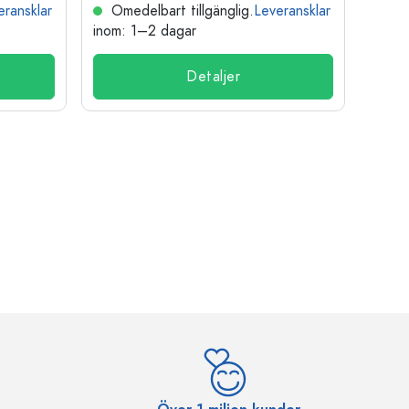
eransklar
Omedelbart tillgänglig.
Leveransklar
Ome
inom: 1–2 dagar
inom:
Detaljer