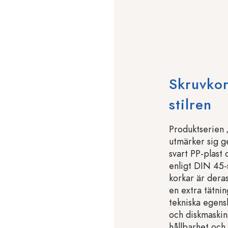
Skruvkor
stilren
Produktserien 
utmärker sig ge
svart PP-plast
enligt DIN 45
korkar är deras
en extra tätni
tekniska egens
och diskmaskin
hållbarhet och