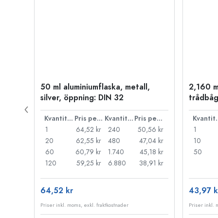
50 ml aluminiumflaska, metall,
2,160 m
silver, öppning: DIN 32
trådbåg
Pris per styck
Kvantitet
Pris per styck
Kvantitet
Pris per styck
Kva
66 kr
1
64,52 kr
240
50,56 kr
1
55 kr
20
62,55 kr
480
47,04 kr
10
44 kr
60
60,79 kr
1.740
45,18 kr
50
33 kr
120
59,25 kr
6.880
38,91 kr
64,52 kr
43,97 k
Priser inkl. moms, exkl. fraktkostnader
Priser inkl.