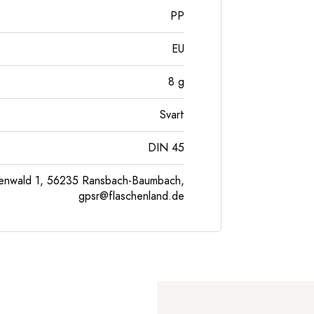
PP
EU
8
g
Svart
DIN 45
enwald 1, 56235 Ransbach-Baumbach,
gpsr@flaschenland.de