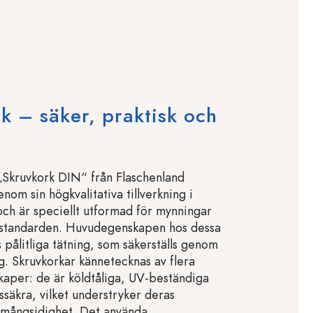
k – säker, praktisk och
„Skruvkork DIN“ från Flaschenland
nom sin högkvalitativa tillverkning i
 och är speciellt utformad för mynningar
-standarden. Huvudegenskapen hos dessa
 pålitliga tätning, som säkerställs genom
ng. Skruvkorkar kännetecknas av flera
kaper: de är köldtåliga, UV-beständiga
ssäkra, vilket understryker deras
 mångsidighet. Det använda