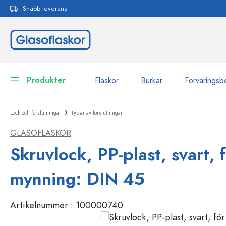
Snabb leverans
 sökning
Hoppa till huvudnavigering
Produkter
Flaskor
Burkar
Förvaringsb
Lock och förslutningar
Typer av förslutningar
Flaskor
Till kategori Flaskor
GLASOFLASKOR
Burkar
Flaskor efter märke
Skruvlock, PP-plast, svart, 
WECK-flaskor
Förvaringsbehållare
mynning: DIN 45
Porslin
Flaskor efter funktion
Artikelnummer :
100000740
Flaskor med pipett
Behållare för kosmetika
Flaskor med patentkork