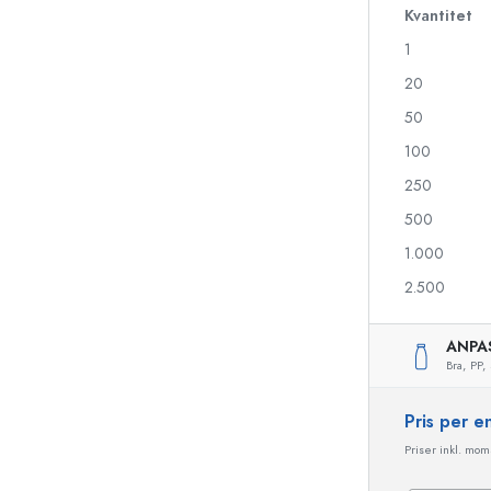
Kvantitet
1
Likörflaskor
Flaskor med motiv
20
Juiceflaskor
Ginflaskor
50
Parfymflaskor
Julflaskor
100
Nagellacksflaskor
Alla hjärtans dag
Miniflaskor
Dekorativa flaskor
250
Klämflaskor
500
Konserveringsflaskor
1.000
2.500
Flaskor med speciell form
Cylinderflaskor
ANPA
Flaskor med rund axel
Ballongflaskor
Bra,
PP,
Fickpluntor
Flaskor med bred hals
Pris per 
Priser inkl. moms