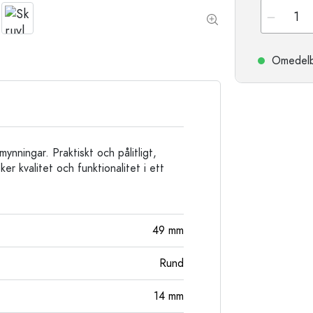
Stengodsflaskor
Aluminiumflaskor
Omedelbar
ynningar. Praktiskt och pålitligt,
ker kvalitet och funktionalitet i ett
49
mm
Rund
14
mm