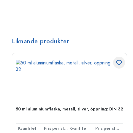
Liknande produkter
50 ml aluminiumflaska, metall, silver, öppning: DIN 32
 styck
Kvantitet
Pris per styck
Kvantitet
Pris per styck