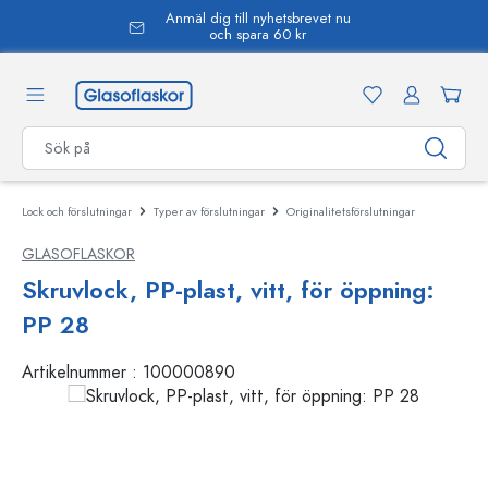
Anmäl dig till nyhetsbrevet nu
uvudinnehåll
och spara 60 kr
Lock och förslutningar
Typer av förslutningar
Originalitetsförslutningar
GLASOFLASKOR
Skruvlock, PP-plast, vitt, för öppning:
PP 28
Artikelnummer :
100000890