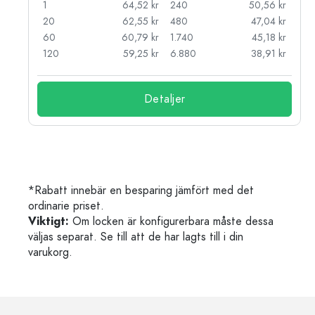
kr
1
64,52 kr
240
50,56 kr
kr
20
62,55 kr
480
47,04 kr
kr
60
60,79 kr
1.740
45,18 kr
kr
120
59,25 kr
6.880
38,91 kr
Detaljer
*Rabatt innebär en besparing jämfört med det
ordinarie priset.
Viktigt:
Om locken är konfigurerbara måste dessa
väljas separat. Se till att de har lagts till i din
varukorg.