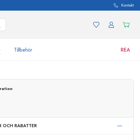
Kontakt
r
Tillbehör
REA
 och produktvarianter
Burkar
Upptäck nu
ration
Handla nu
ER OCH RABATTER