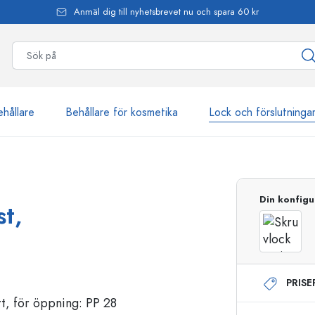
Anmäl dig till nyhetsbrevet nu och spara 60 kr
ehållare
Behållare för kosmetika
Lock och förslutninga
mer än 2 500 produkter
Din konfigu
st,
Estal-flaskor
PRIS
Dispenserflaskor
Airless dispenser
Sprayflaskor
Roll on-flaskor