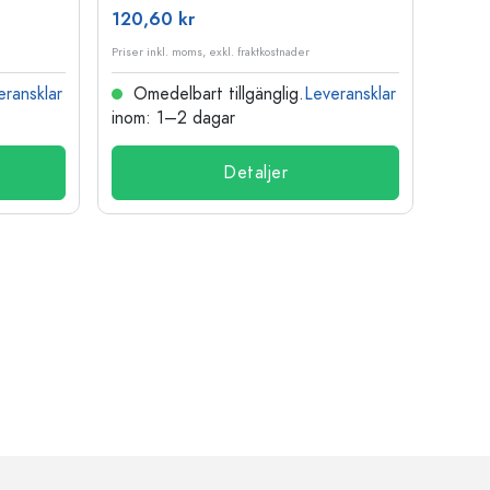
120,60 kr
15,73
Priser inkl. moms, exkl. fraktkostnader
Priser i
eransklar
Omedelbart tillgänglig.
Leveransklar
Ome
inom: 1–2 dagar
inom:
Detaljer