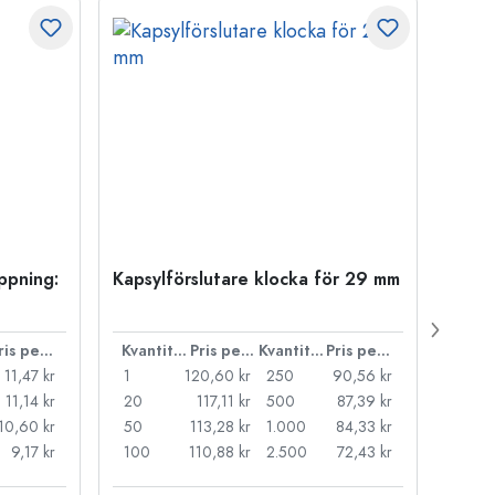
öppning:
Kapsylförslutare klocka för 29 mm
500 m
Carré
38 m
Pris per styck
Kvantitet
Pris per styck
Kvantitet
Pris per styck
11,47 kr
1
120,60 kr
250
90,56 kr
1
11,14 kr
20
117,11 kr
500
87,39 kr
24
10,60 kr
50
113,28 kr
1.000
84,33 kr
72
9,17 kr
100
110,88 kr
2.500
72,43 kr
120