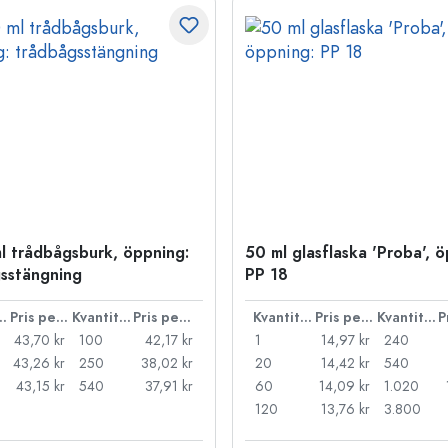
l trådbågsburk, öppning:
50 ml glasflaska 'Proba', 
sstängning
PP 18
ntitet
Pris per styck
Kvantitet
Pris per styck
Kvantitet
Pris per styck
Kvantitet
43,70 kr
100
42,17 kr
1
14,97 kr
240
43,26 kr
250
38,02 kr
20
14,42 kr
540
43,15 kr
540
37,91 kr
60
14,09 kr
1.020
120
13,76 kr
3.800