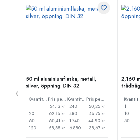
50 ml aluminiumflaska, metall,
2,160 m
P 28
silver, öppning: DIN 32
trådbåg
Pris per styck
Kvantitet
Pris per styck
Kvantitet
Pris per styck
Kva
,71 kr
1
64,13 kr
240
50,25 kr
1
,27 kr
20
62,16 kr
480
46,75 kr
10
,83 kr
60
60,41 kr
1.740
44,90 kr
50
,52 kr
120
58,88 kr
6.880
38,67 kr