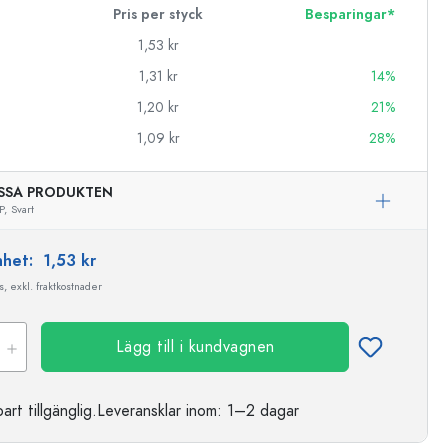
Pris per styck
Besparingar*
1,53 kr
1,31 kr
14%
1,20 kr
21%
1,09 kr
28%
SSA PRODUKTEN
P,
Svart
enhet:
1,53 kr
, exkl. fraktkostnader
Lägg till i kundvagnen
t tillgänglig.
Leveransklar
inom: 1–2 dagar