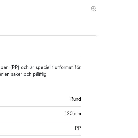
Stengodsflaskor
Aluminiumflaskor
ropen (PP) och är speciellt utformat för
en säker och pålitlig
Rund
120
mm
PP