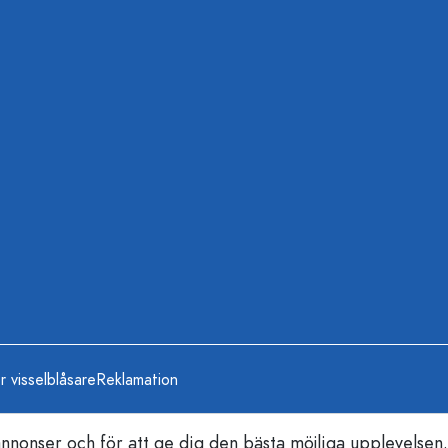
r visselblåsare
Reklamation
nonser och för att ge dig den bästa möjliga upplevelsen.