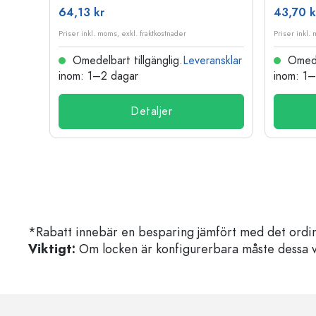
64,13 kr
43,70 k
Priser inkl. moms, exkl. fraktkostnader
Priser inkl.
nsklar
Omedelbart tillgänglig.
Leveransklar
Omedel
inom: 1–2 dagar
inom: 1
Detaljer
*Rabatt innebär en besparing jämfört med det ordin
Viktigt:
Om locken är konfigurerbara måste dessa välja