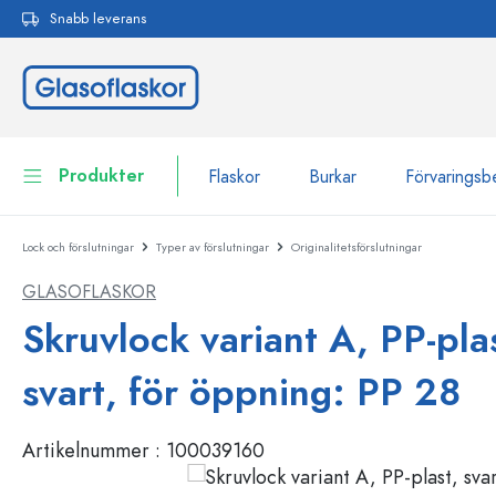
Snabb leverans
 sökning
Hoppa till huvudnavigering
Produkter
Flaskor
Burkar
Förvaringsb
Lock och förslutningar
Typer av förslutningar
Originalitetsförslutningar
Flaskor
Till kategori Flaskor
GLASOFLASKOR
Burkar
Flaskor efter märke
Skruvlock variant A, PP-pla
WECK-flaskor
Förvaringsbehållare
svart, för öppning: PP 28
Porslin
Flaskor efter funktion
Artikelnummer :
100039160
Flaskor med pipett
Behållare för kosmetika
Flaskor med patentkork