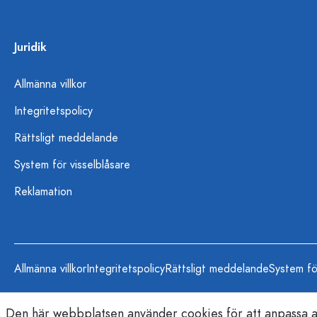
Juridik
Allmänna villkor
Integritetspolicy
Rättsligt meddelande
System för visselblåsare
Reklamation
Allmänna villkor
Integritetspolicy
Rättsligt meddelande
System fö
Den här webbplatsen använder cookies för att anpassa an