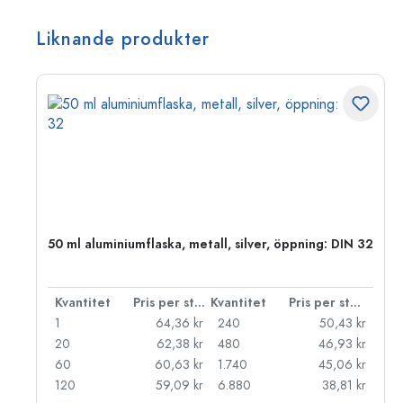
Liknande produkter
50 ml aluminiumflaska, metall, silver, öppning: DIN 32
 styck
Kvantitet
Pris per styck
Kvantitet
Pris per styck
kr
1
64,36 kr
240
50,43 kr
kr
20
62,38 kr
480
46,93 kr
kr
60
60,63 kr
1.740
45,06 kr
kr
120
59,09 kr
6.880
38,81 kr