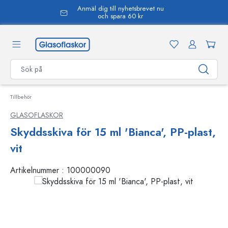
Anmäl dig till nyhetsbrevet nu
uvudinnehåll
och spara 60 kr
Tillbehör
GLASOFLASKOR
Skyddsskiva för 15 ml 'Bianca', PP-plast,
vit
Artikelnummer :
100000090