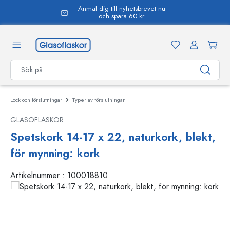
Anmäl dig till nyhetsbrevet nu
uvudinnehåll
och spara 60 kr
Lock och förslutningar
Typer av förslutningar
GLASOFLASKOR
Spetskork 14-17 x 22, naturkork, blekt,
för mynning: kork
Artikelnummer :
100018810