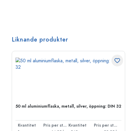
Liknande produkter
 PP
50 ml aluminiumflaska, metall, silver, öppning: DIN 32
 styck
Kvantitet
Pris per styck
Kvantitet
Pris per styck