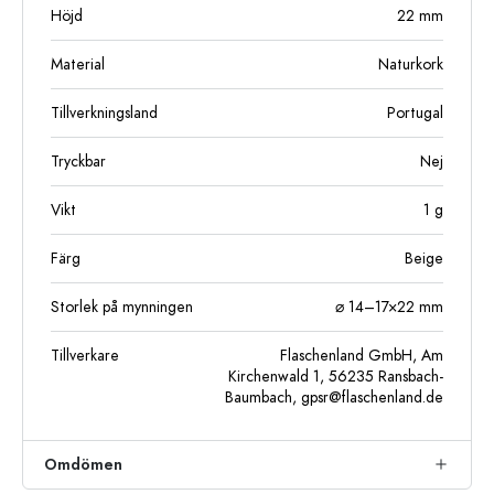
Höjd
22
mm
Material
Naturkork
Tillverkningsland
Portugal
Tryckbar
Nej
Vikt
1
g
Färg
Beige
Storlek på mynningen
⌀ 14–17×22 mm
Tillverkare
Flaschenland GmbH, Am
Kirchenwald 1, 56235 Ransbach-
Baumbach,
gpsr@flaschenland.de
Omdömen