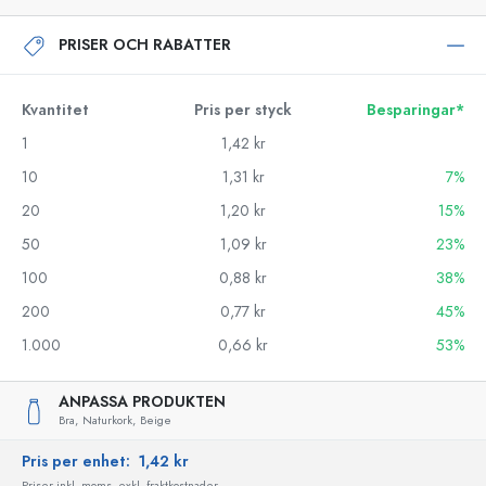
PRISER OCH RABATTER
Kvantitet
Pris per styck
Besparingar*
1
1,42 kr
10
1,31 kr
7%
20
1,20 kr
15%
50
1,09 kr
23%
100
0,88 kr
38%
200
0,77 kr
45%
1.000
0,66 kr
53%
ANPASSA PRODUKTEN
Bra,
Naturkork,
Beige
Pris per enhet:
1,42 kr
Priser inkl. moms, exkl. fraktkostnader