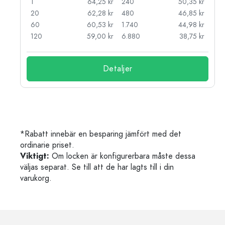
kr
1
64,25 kr
240
50,35 kr
kr
20
62,28 kr
480
46,85 kr
kr
60
60,53 kr
1.740
44,98 kr
kr
120
59,00 kr
6.880
38,75 kr
Detaljer
*Rabatt innebär en besparing jämfört med det
ordinarie priset.
Viktigt:
Om locken är konfigurerbara måste dessa
väljas separat. Se till att de har lagts till i din
varukorg.