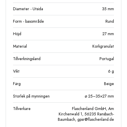
Diameter - Utsida
35
mm
Form - basområde
Rund
Höjd
27
mm
Material
Korkgranulat
Tillverkningsland
Portugal
Vikt
6
g
Färg
Beige
Storlek på mynningen
⌀ 25–35×27 mm
Tillverkare
Flaschenland GmbH, Am
Kirchenwald 1, 56235 Ransbach-
Baumbach,
gpsr@flaschenland.de