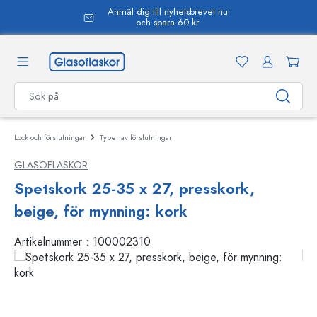
Anmäl dig till nyhetsbrevet nu
uvudinnehåll
och spara 60 kr
Lock och förslutningar
Typer av förslutningar
GLASOFLASKOR
Spetskork 25-35 x 27, presskork,
beige, för mynning: kork
Artikelnummer :
100002310