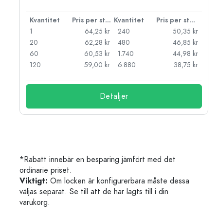
 styck
Kvantitet
Pris per styck
Kvantitet
Pris per styck
kr
1
64,25 kr
240
50,35 kr
kr
20
62,28 kr
480
46,85 kr
kr
60
60,53 kr
1.740
44,98 kr
kr
120
59,00 kr
6.880
38,75 kr
Detaljer
*Rabatt innebär en besparing jämfört med det
ordinarie priset.
Viktigt:
Om locken är konfigurerbara måste dessa
väljas separat. Se till att de har lagts till i din
varukorg.