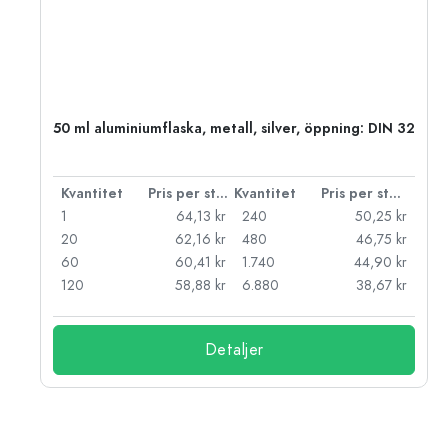
 PP
50 ml aluminiumflaska, metall, silver, öppning: DIN 32
 styck
Kvantitet
Pris per styck
Kvantitet
Pris per styck
kr
1
64,13 kr
240
50,25 kr
kr
20
62,16 kr
480
46,75 kr
kr
60
60,41 kr
1.740
44,90 kr
kr
120
58,88 kr
6.880
38,67 kr
Detaljer