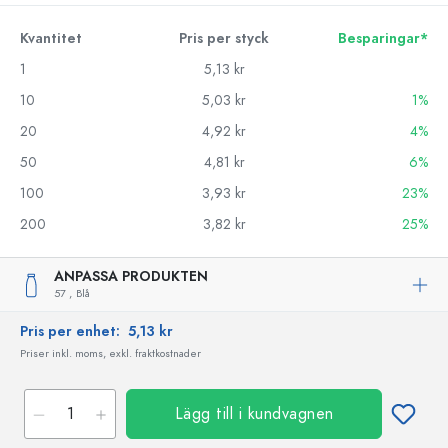
Kvantitet
Pris per styck
Besparingar*
1
5,13 kr
10
5,03 kr
1%
20
4,92 kr
4%
50
4,81 kr
6%
100
3,93 kr
23%
200
3,82 kr
25%
ANPASSA PRODUKTEN
57 ,
Blå
Pris per enhet:
5,13 kr
Priser inkl. moms, exkl. fraktkostnader
Lägg till i kundvagnen