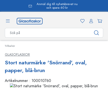
Anmäl dig till nyhetsbrevet nu
uvudinnehåll
och spara 60 kr
Tillbehör
GLASOFLASKOR
Stort naturmärke 'Snörrand', oval,
papper, blå-brun
Artikelnummer :
100010760