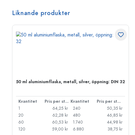
Liknande produkter
 PP
50 ml aluminiumflaska, metall, silver, öppning: DIN 32
 styck
Kvantitet
Pris per styck
Kvantitet
Pris per styck
kr
1
64,25 kr
240
50,35 kr
kr
20
62,28 kr
480
46,85 kr
kr
60
60,53 kr
1.740
44,98 kr
kr
120
59,00 kr
6.880
38,75 kr