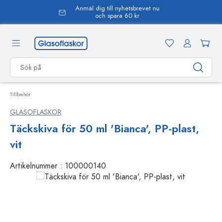
Anmäl dig till nyhetsbrevet nu
uvudinnehåll
och spara 60 kr
Tillbehör
GLASOFLASKOR
Täckskiva för 50 ml 'Bianca', PP-plast,
vit
Artikelnummer :
100000140