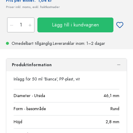
Pris per enhet:
1,64 kr
Priser inkl. moms, exkl. fraktkostnader
Lägg till i kundvagnen
Omedelbart tillgänglig.
Leveransklar
inom: 1–2 dagar
Produktinformation
Inlägg för 50 ml 'Bianca', PP-plast, vit
Diameter - Utsida
46,1
mm
Form - basområde
Rund
Höjd
2,8
mm