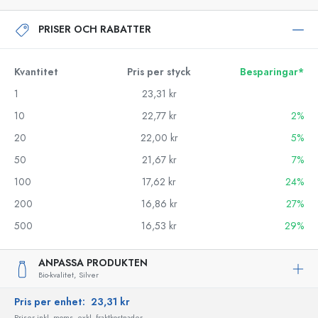
PRISER OCH RABATTER
Kvantitet
Pris per styck
Besparingar*
1
23,31 kr
10
22,77 kr
2%
20
22,00 kr
5%
50
21,67 kr
7%
100
17,62 kr
24%
200
16,86 kr
27%
500
16,53 kr
29%
ANPASSA PRODUKTEN
Bio-kvalitet,
Silver
Pris per enhet:
23,31 kr
Priser inkl. moms, exkl. fraktkostnader