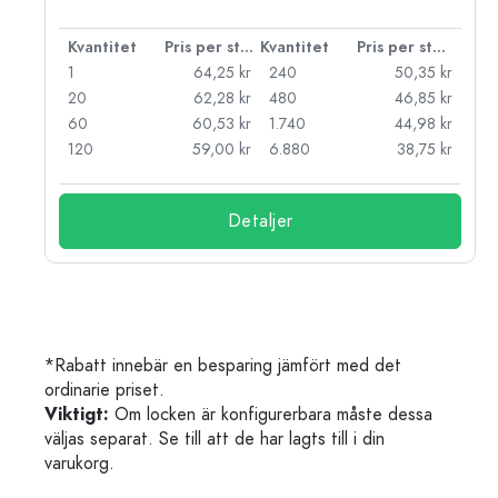
 styck
Kvantitet
Pris per styck
Kvantitet
Pris per styck
kr
1
64,25 kr
240
50,35 kr
kr
20
62,28 kr
480
46,85 kr
kr
60
60,53 kr
1.740
44,98 kr
kr
120
59,00 kr
6.880
38,75 kr
Detaljer
*Rabatt innebär en besparing jämfört med det
ordinarie priset.
Viktigt:
Om locken är konfigurerbara måste dessa
väljas separat. Se till att de har lagts till i din
varukorg.