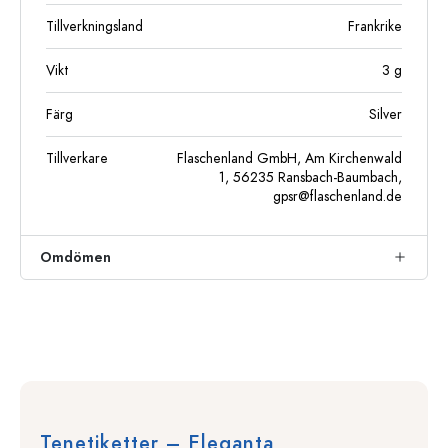
Tillverkningsland
Frankrike
Vikt
3
g
Färg
Silver
Tillverkare
Flaschenland GmbH, Am Kirchenwald
1, 56235 Ransbach-Baumbach,
gpsr@flaschenland.de
Omdömen
Tenetiketter – Eleganta