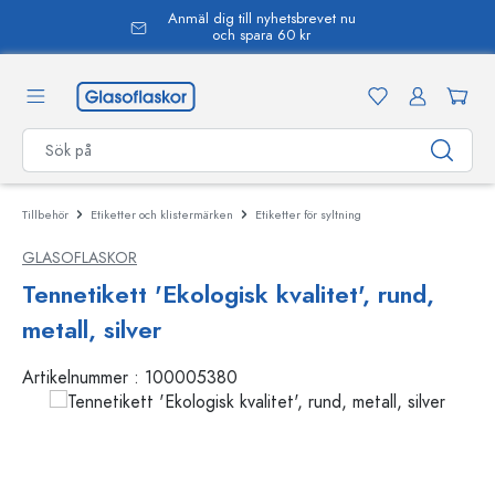
Anmäl dig till nyhetsbrevet nu
uvudinnehåll
och spara 60 kr
Tillbehör
Etiketter och klistermärken
Etiketter för syltning
GLASOFLASKOR
Tennetikett 'Ekologisk kvalitet', rund,
metall, silver
Artikelnummer :
100005380