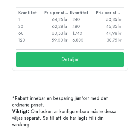
 styck
Kvantitet
Pris per styck
Kvantitet
Pris per styck
kr
1
64,25 kr
240
50,35 kr
kr
20
62,28 kr
480
46,85 kr
kr
60
60,53 kr
1.740
44,98 kr
kr
120
59,00 kr
6.880
38,75 kr
Detaljer
*Rabatt innebär en besparing jämfört med det
ordinarie priset.
Viktigt:
Om locken är konfigurerbara måste dessa
väljas separat. Se till att de har lagts till i din
varukorg.