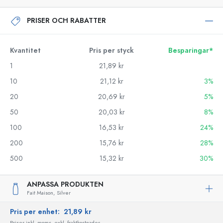
PRISER OCH RABATTER
Kvantitet
Pris per styck
Besparingar*
1
21,89 kr
10
21,12 kr
3%
20
20,69 kr
5%
50
20,03 kr
8%
100
16,53 kr
24%
200
15,76 kr
28%
500
15,32 kr
30%
ANPASSA PRODUKTEN
Fait Maison,
Silver
Pris per enhet:
21,89 kr
Priser inkl. moms, exkl. fraktkostnader