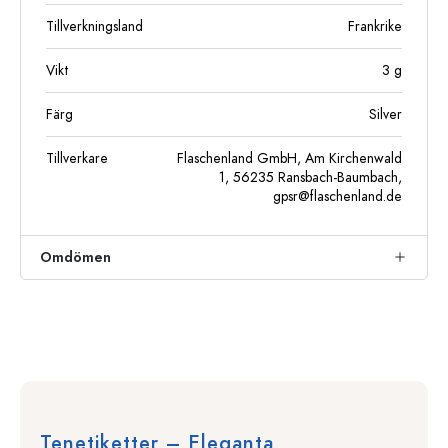
Tillverkningsland
Frankrike
Vikt
3
g
Färg
Silver
Tillverkare
Flaschenland GmbH, Am Kirchenwald
1, 56235 Ransbach-Baumbach,
gpsr@flaschenland.de
Omdömen
Tenetiketter – Eleganta