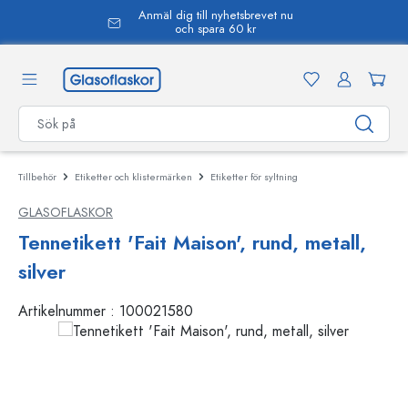
Anmäl dig till nyhetsbrevet nu
uvudinnehåll
och spara 60 kr
Tillbehör
Etiketter och klistermärken
Etiketter för syltning
GLASOFLASKOR
Tennetikett 'Fait Maison', rund, metall,
silver
Artikelnummer :
100021580