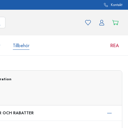
Kontakt
r
Tillbehör
REA
 och produktvarianter
Burkar
ration
Upptäck nu
Handla nu
ER OCH RABATTER