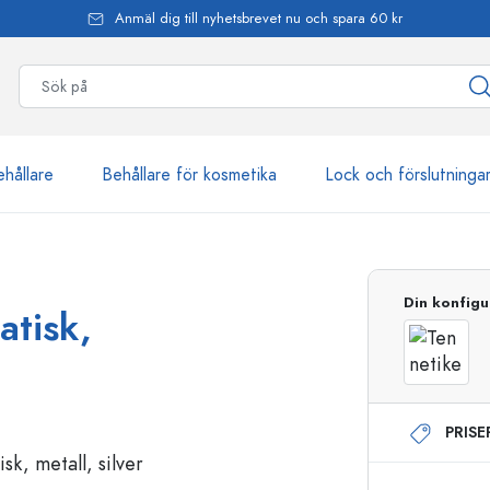
Anmäl dig till nyhetsbrevet nu och spara 60 kr
ehållare
Behållare för kosmetika
Lock och förslutninga
mer än 2 500 produkter
Din konfigu
atisk,
Estal-flaskor
PRIS
Dispenserflaskor
Airless dispenser
Sprayflaskor
Roll on-flaskor