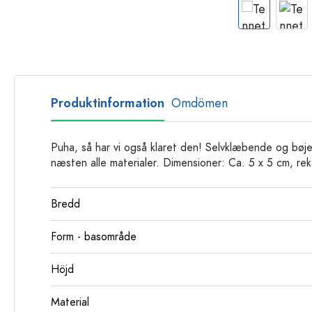
Glasflaskor
Plastflaskor
Produktinformation
Omdömen
Puha, så har vi også klaret den! Selvklæbende og bøjel
næsten alle materialer. Dimensioner: Ca. 5 x 5 cm, re
Bredd
Form - basområde
Höjd
Material