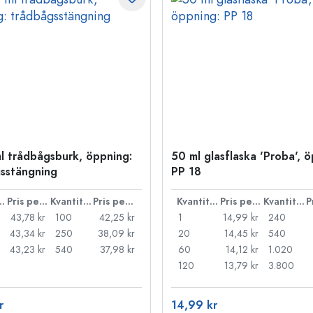
l trådbågsburk, öppning:
50 ml glasflaska 'Proba', 
sstängning
PP 18
ntitet
Pris per styck
Kvantitet
Pris per styck
Kvantitet
Pris per styck
Kvantitet
43,78 kr
100
42,25 kr
1
14,99 kr
240
43,34 kr
250
38,09 kr
20
14,45 kr
540
43,23 kr
540
37,98 kr
60
14,12 kr
1.020
120
13,79 kr
3.800
r
14,99 kr