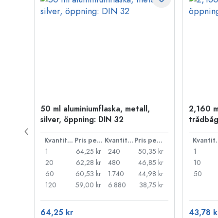
50 ml aluminiumflaska, metall,
2,160 m
P 28
silver, öppning: DIN 32
trådbåg
Pris per styck
Kvantitet
Pris per styck
Kvantitet
Pris per styck
Kva
,72 kr
1
64,25 kr
240
50,35 kr
1
29 kr
20
62,28 kr
480
46,85 kr
10
,85 kr
60
60,53 kr
1.740
44,98 kr
50
,53 kr
120
59,00 kr
6.880
38,75 kr
64,25 kr
43,78 k