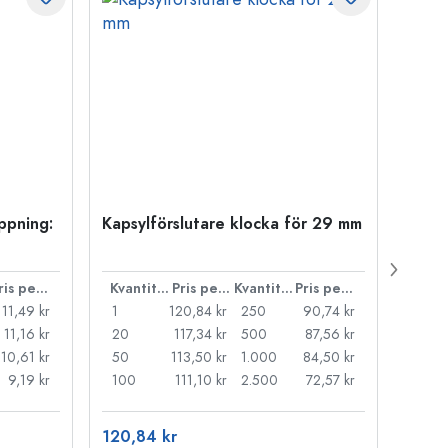
öppning:
Kapsylförslutare klocka för 29 mm
500 m
Carré
38 m
Pris per styck
Kvantitet
Pris per styck
Kvantitet
Pris per styck
11,49 kr
1
120,84 kr
250
90,74 kr
1
11,16 kr
20
117,34 kr
500
87,56 kr
24
10,61 kr
50
113,50 kr
1.000
84,50 kr
72
9,19 kr
100
111,10 kr
2.500
72,57 kr
120
120,84 kr
15,76