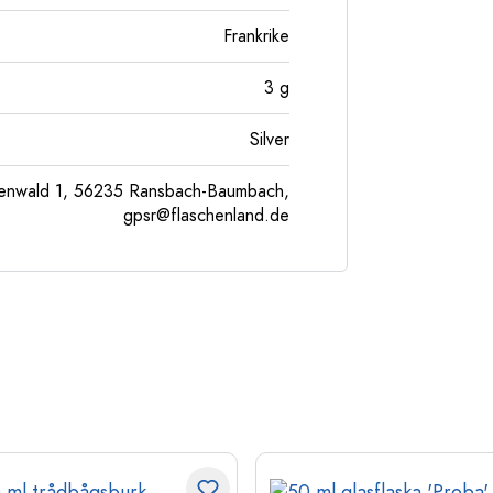
Frankrike
3
g
Silver
enwald 1, 56235 Ransbach-Baumbach,
gpsr@flaschenland.de