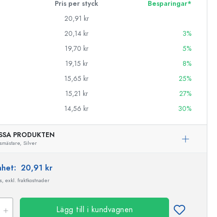
Pris per styck
Besparingar*
20,91 kr
20,14 kr
3%
19,70 kr
5%
19,15 kr
8%
15,65 kr
25%
15,21 kr
27%
14,56 kr
30%
SSA PRODUKTEN
smästare,
Silver
enhet:
20,91 kr
, exkl. fraktkostnader
Lägg till i kundvagnen