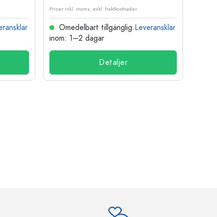
Priser inkl. moms, exkl. fraktkostnader
Priser i
eransklar
Omedelbart tillgänglig.
Leveransklar
Ome
inom: 1–2 dagar
inom:
Detaljer