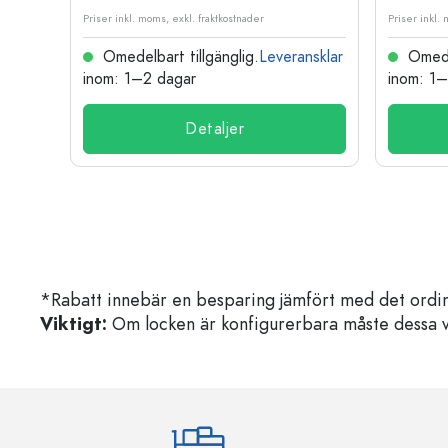
Priser inkl. moms, exkl. fraktkostnader
Priser inkl.
nsklar
Omedelbart tillgänglig.
Leveransklar
Omedel
inom: 1–2 dagar
inom: 1
Detaljer
*Rabatt innebär en besparing jämfört med det ordin
Viktigt:
Om locken är konfigurerbara måste dessa välja