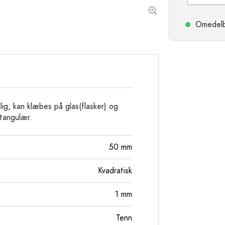
Stengodsflaskor
Aluminiumflaskor
Omedelbar
ig, kan klæbes på glas(flasker) og
ktangulær.
50
mm
Kvadratisk
1
mm
Tenn