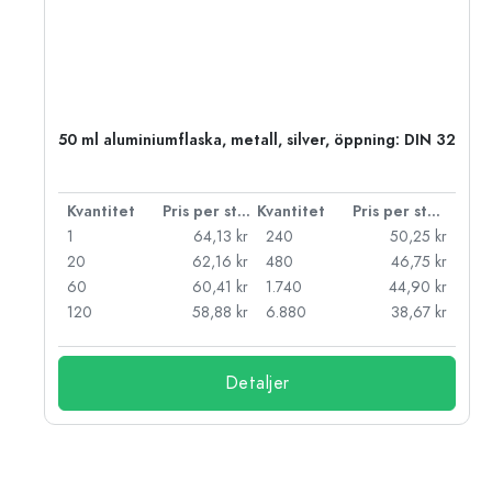
 PP
50 ml aluminiumflaska, metall, silver, öppning: DIN 32
 styck
Kvantitet
Pris per styck
Kvantitet
Pris per styck
kr
1
64,13 kr
240
50,25 kr
kr
20
62,16 kr
480
46,75 kr
kr
60
60,41 kr
1.740
44,90 kr
kr
120
58,88 kr
6.880
38,67 kr
Detaljer