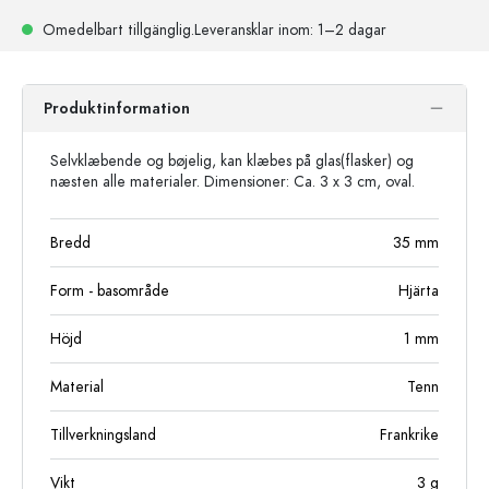
Omedelbart tillgänglig.
Leveransklar
inom: 1–2 dagar
Produktinformation
Selvklæbende og bøjelig, kan klæbes på glas(flasker) og
næsten alle materialer. Dimensioner: Ca. 3 x 3 cm, oval.
Bredd
35
mm
Form - basområde
Hjärta
Höjd
1
mm
Material
Tenn
Tillverkningsland
Frankrike
Vikt
3
g