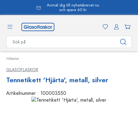
Anmäl dig till nyhetsbrevet nu
uvudinnehåll
och spara 60 kr
Tillbehör
GLASOFLASKOR
Tennetikett 'Hjärta', metall, silver
Artikelnummer :
100003550