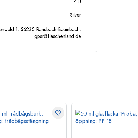
3
g
Silver
enwald 1, 56235 Ransbach-Baumbach,
gpsr@flaschenland.de