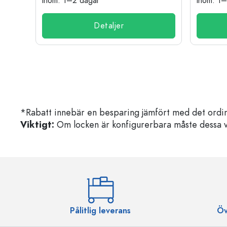
inom: 1–2 dagar
inom: 1
Detaljer
*Rabatt innebär en besparing jämfört med det ordin
Viktigt:
Om locken är konfigurerbara måste dessa välja
Pålitlig leverans
Öv