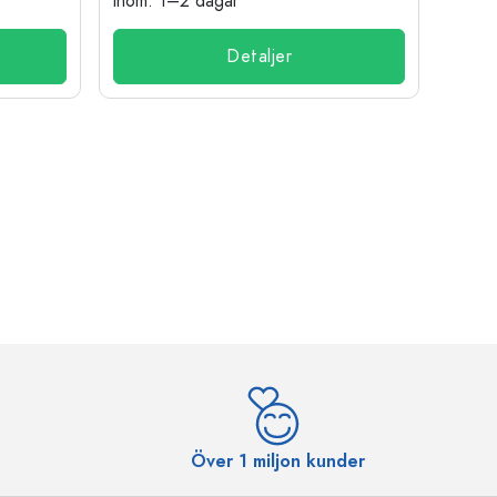
inom: 1–2 dagar
inom:
Detaljer
Över 1 miljon kunder