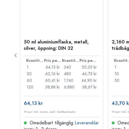
50 ml aluminiumflaska, metall,
2,160 m
P 28
silver, öppning: DIN 32
trådbåg
Pris per styck
Kvantitet
Pris per styck
Kvantitet
Pris per styck
Kva
,71 kr
1
64,13 kr
240
50,25 kr
1
,27 kr
20
62,16 kr
480
46,75 kr
10
,83 kr
60
60,41 kr
1.740
44,90 kr
50
,52 kr
120
58,88 kr
6.880
38,67 kr
64,13 kr
43,70 k
Priser inkl. moms, exkl. fraktkostnader
Priser inkl.
nsklar
Omedelbart tillgänglig.
Leveransklar
Omedel