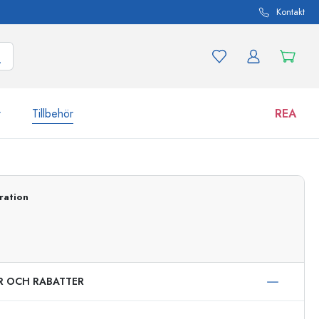
Kontakt
r
Tillbehör
REA
 och produktvarianter
Burkar
ration
Upptäck nu
Handla nu
ER OCH RABATTER