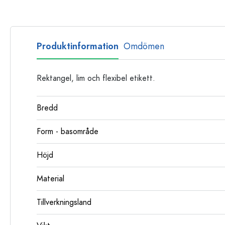
Glasflaskor
Plastflaskor
Produktinformation
Omdömen
Rektangel, lim och flexibel etikett.
Bredd
Form - basområde
Höjd
Material
Tillverkningsland