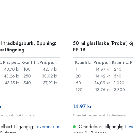
l trådbågsburk, öppning:
50 ml glasflaska 'Proba', 
sstängning
PP 18
ntitet
Pris per styck
Kvantitet
Pris per styck
Kvantitet
Pris per styck
Kvantitet
43,70 kr
100
42,17 kr
1
14,97 kr
240
43,26 kr
250
38,02 kr
20
14,42 kr
540
43,15 kr
540
37,91 kr
60
14,09 kr
1.020
120
13,76 kr
3.800
r
14,97 kr
 moms, exkl. fraktkostnader
Priser inkl. moms, exkl. fraktkostnader
bart tillgänglig.
Leveransklar
Omedelbart tillgänglig.
Lev