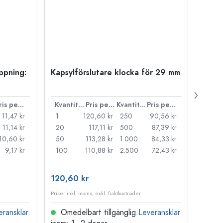
öppning:
Kapsylförslutare klocka för 29 mm
500 m
Carré
38 m
Pris per styck
Kvantitet
Pris per styck
Kvantitet
Pris per styck
11,47 kr
1
120,60 kr
250
90,56 kr
1
11,14 kr
20
117,11 kr
500
87,39 kr
24
10,60 kr
50
113,28 kr
1.000
84,33 kr
72
9,17 kr
100
110,88 kr
2.500
72,43 kr
120
120,60 kr
15,73
Priser inkl. moms, exkl. fraktkostnader
Priser i
eransklar
Omedelbart tillgänglig.
Leveransklar
Ome