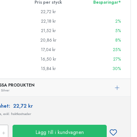
Pris per styck
Besparingar*
22,72 kr
22,18 kr
2%
21,52 kr
5%
20,86 kr
8%
17,04 kr
25%
16,50 kr
27%
15,84 kr
30%
SSA PRODUKTEN
Silver
enhet:
22,72 kr
, exkl. fraktkostnader
Lägg till i kundvagnen