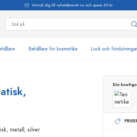
Anmäl dig till nyhetsbrevet nu och spara 60 kr
ehållare
Behållare för kosmetika
Lock och förslutninga
mer än 2 500 produkter
Din konfigu
atisk,
Estal-flaskor
PRIS
Dispenserflaskor
Airless dispenser
Sprayflaskor
Roll on-flaskor