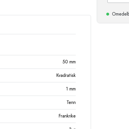
Stengodsflaskor
Aluminiumflaskor
Omedelbar
50
mm
Kvadratisk
1
mm
Tenn
Frankrike