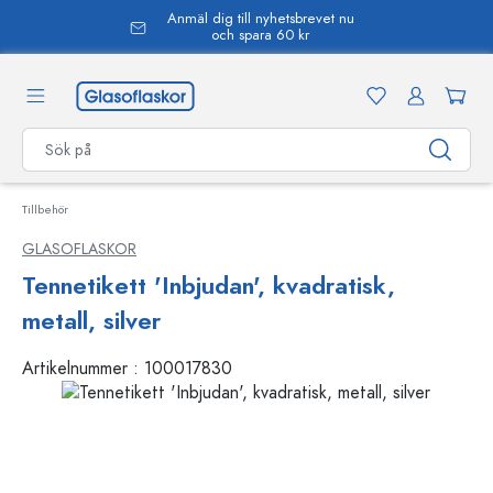
Anmäl dig till nyhetsbrevet nu
uvudinnehåll
och spara 60 kr
Tillbehör
GLASOFLASKOR
Tennetikett 'Inbjudan', kvadratisk,
metall, silver
Artikelnummer :
100017830