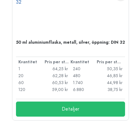
 PP
50 ml aluminiumflaska, metall, silver, öppning: DIN 32
 styck
Kvantitet
Pris per styck
Kvantitet
Pris per styck
kr
1
64,25 kr
240
50,35 kr
kr
20
62,28 kr
480
46,85 kr
kr
60
60,53 kr
1.740
44,98 kr
kr
120
59,00 kr
6.880
38,75 kr
Detaljer