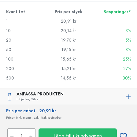
Kvantitet
Pris per styck
Besparingar*
1
20,91 kr
10
20,14 kr
3%
20
19,70 kr
5%
50
19,15 kr
8%
100
15,65 kr
25%
200
15,21 kr
27%
500
14,56 kr
30%
ANPASSA PRODUKTEN
Inbjudan,
Silver
Pris per enhet:
20,91 kr
Priser inkl. moms, exkl. fraktkostnader
Lägg till i kundvagnen