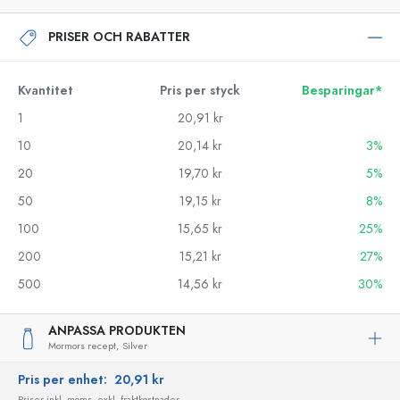
PRISER OCH RABATTER
Kvantitet
Pris per styck
Besparingar*
1
20,91 kr
10
20,14 kr
3%
20
19,70 kr
5%
50
19,15 kr
8%
100
15,65 kr
25%
200
15,21 kr
27%
500
14,56 kr
30%
ANPASSA PRODUKTEN
Mormors recept,
Silver
Pris per enhet:
20,91 kr
Priser inkl. moms, exkl. fraktkostnader