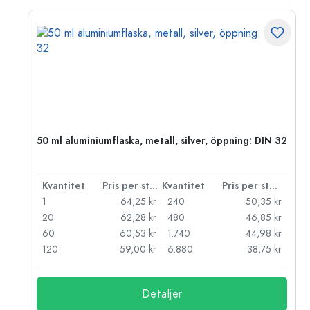
 PP
50 ml aluminiumflaska, metall, silver, öppning: DIN 32
 styck
Kvantitet
Pris per styck
Kvantitet
Pris per styck
kr
1
64,25 kr
240
50,35 kr
kr
20
62,28 kr
480
46,85 kr
kr
60
60,53 kr
1.740
44,98 kr
kr
120
59,00 kr
6.880
38,75 kr
Detaljer