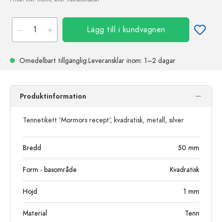
Lägg till i kundvagnen
Omedelbart tillgänglig.
Leveransklar
inom: 1–2 dagar
Produktinformation
Tennetikett 'Mormors recept', kvadratisk, metall, silver
Bredd
50
mm
Form - basområde
Kvadratisk
Höjd
1
mm
Material
Tenn