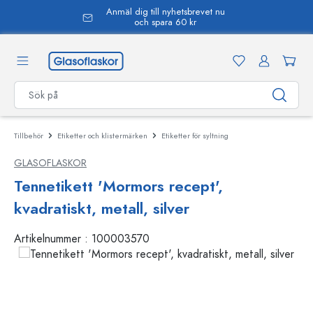
Anmäl dig till nyhetsbrevet nu
uvudinnehåll
och spara 60 kr
Tillbehör
Etiketter och klistermärken
Etiketter för syltning
GLASOFLASKOR
Tennetikett 'Mormors recept',
kvadratiskt, metall, silver
Artikelnummer :
100003570