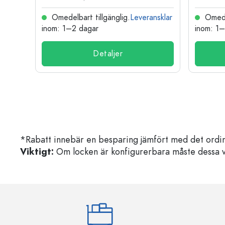
nsklar
Omedelbart tillgänglig.
Leveransklar
Omedel
inom: 1–2 dagar
inom: 1
Detaljer
*Rabatt innebär en besparing jämfört med det ordin
Viktigt:
Om locken är konfigurerbara måste dessa välja