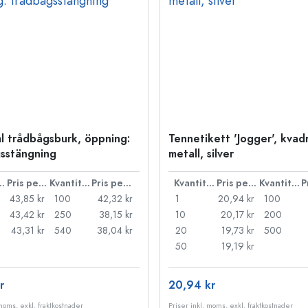
l trådbågsburk, öppning:
Tennetikett 'Jogger', kvadr
sstängning
metall, silver
ntitet
Pris per styck
Kvantitet
Pris per styck
Kvantitet
Pris per styck
Kvantitet
43,85 kr
100
42,32 kr
1
20,94 kr
100
43,42 kr
250
38,15 kr
10
20,17 kr
200
43,31 kr
540
38,04 kr
20
19,73 kr
500
50
19,19 kr
r
20,94 kr
 moms, exkl. fraktkostnader
Priser inkl. moms, exkl. fraktkostnader