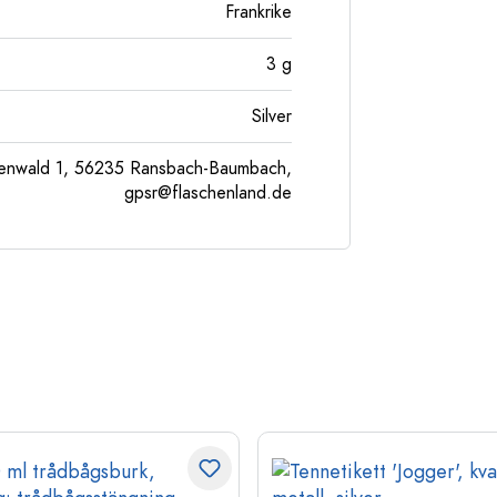
Frankrike
3
g
Silver
enwald 1, 56235 Ransbach-Baumbach,
gpsr@flaschenland.de