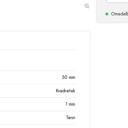
Stengodsflaskor
Aluminiumflaskor
Omedelbar
50
mm
Kvadratisk
1
mm
Tenn