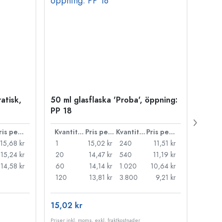
atisk,
50 ml glasflaska 'Proba', öppning:
Kapsy
PP 18
Pris per styck
Kvantitet
Pris per styck
Kvantitet
Pris per styck
15,68 kr
1
15,02 kr
240
11,51 kr
1
15,24 kr
20
14,47 kr
540
11,19 kr
20
14,58 kr
60
14,14 kr
1.020
10,64 kr
50
120
13,81 kr
3.800
9,21 kr
100
15,02 kr
121,0
Priser inkl. moms, exkl. fraktkostnader
Priser i