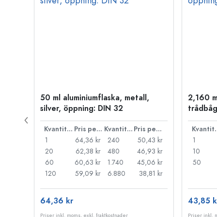
50 ml aluminiumflaska, metall,
2,160 m
silver, öppning: DIN 32
trådbåg
Pris per styck
Kvantitet
Pris per styck
Kvantitet
Pris per styck
Kva
66 kr
1
64,36 kr
240
50,43 kr
1
55 kr
20
62,38 kr
480
46,93 kr
10
44 kr
60
60,63 kr
1.740
45,06 kr
50
33 kr
120
59,09 kr
6.880
38,81 kr
64,36 kr
43,85 k
Priser inkl. moms, exkl. fraktkostnader
Priser inkl.