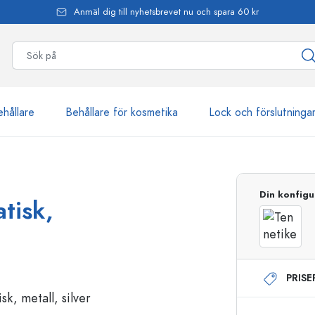
Anmäl dig till nyhetsbrevet nu och spara 60 kr
ehållare
Behållare för kosmetika
Lock och förslutninga
mer än 2 500 produkter
Din konfigu
tisk,
Estal-flaskor
PRIS
Dispenserflaskor
Airless dispenser
Sprayflaskor
Roll on-flaskor