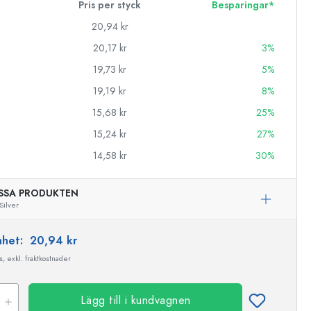
Pris per styck
Besparingar*
20,94 kr
20,17 kr
3%
19,73 kr
5%
19,19 kr
8%
15,68 kr
25%
15,24 kr
27%
14,58 kr
30%
SSA PRODUKTEN
Silver
enhet:
20,94 kr
, exkl. fraktkostnader
Lägg till i kundvagnen