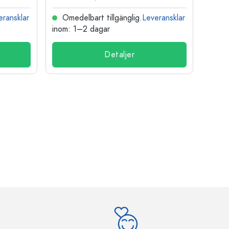
eransklar
Omedelbart tillgänglig.
Leveransklar
Ome
inom: 1–2 dagar
inom:
Detaljer