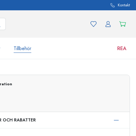
Kontakt
r
Tillbehör
REA
 och produktvarianter
Burkar
ration
Upptäck nu
Handla nu
ER OCH RABATTER