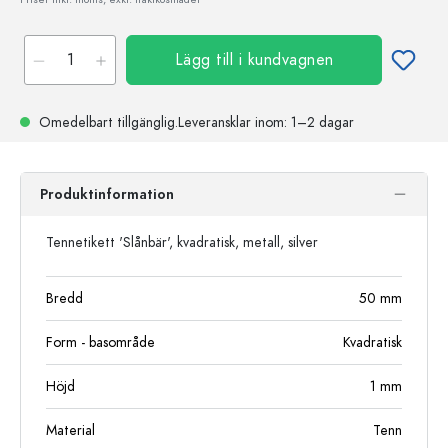
Lägg till i kundvagnen
Omedelbart tillgänglig.
Leveransklar
inom: 1–2 dagar
Produktinformation
Tennetikett 'Slånbär', kvadratisk, metall, silver
Bredd
50
mm
Form - basområde
Kvadratisk
Höjd
1
mm
Material
Tenn