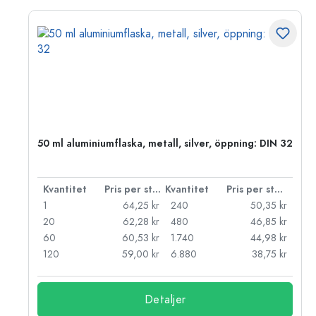
 PP
50 ml aluminiumflaska, metall, silver, öppning: DIN 32
 styck
Kvantitet
Pris per styck
Kvantitet
Pris per styck
kr
1
64,25 kr
240
50,35 kr
kr
20
62,28 kr
480
46,85 kr
kr
60
60,53 kr
1.740
44,98 kr
kr
120
59,00 kr
6.880
38,75 kr
Detaljer