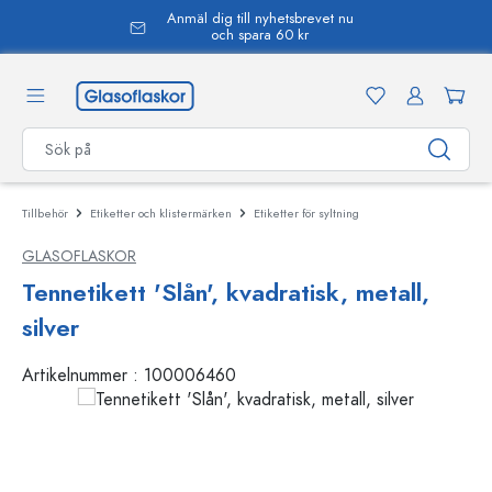
Anmäl dig till nyhetsbrevet nu
uvudinnehåll
och spara 60 kr
Tillbehör
Etiketter och klistermärken
Etiketter för syltning
GLASOFLASKOR
Tennetikett 'Slån', kvadratisk, metall,
silver
Artikelnummer :
100006460