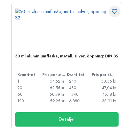
 PP
50 ml aluminiumflaska, metall, silver, öppning: DIN 32
 styck
Kvantitet
Pris per styck
Kvantitet
Pris per styck
kr
1
64,52 kr
240
50,56 kr
kr
20
62,55 kr
480
47,04 kr
kr
60
60,79 kr
1.740
45,18 kr
kr
120
59,25 kr
6.880
38,91 kr
Detaljer