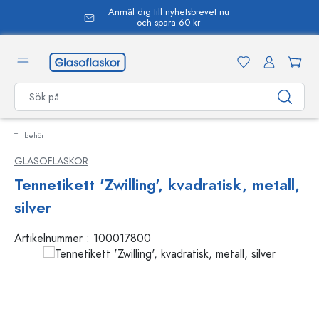
Anmäl dig till nyhetsbrevet nu
uvudinnehåll
och spara 60 kr
Tillbehör
GLASOFLASKOR
Tennetikett 'Zwilling', kvadratisk, metall,
silver
Artikelnummer :
100017800