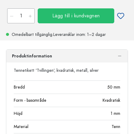
Lägg till i kundvagnen
Omedelbart tillgänglig.
Leveransklar
inom: 1–2 dagar
Produktinformation
Tennetikett 'Tvillingen', kvadratisk, metall, silver
Bredd
50
mm
Form - basområde
Kvadratisk
Höjd
1
mm
Material
Tenn