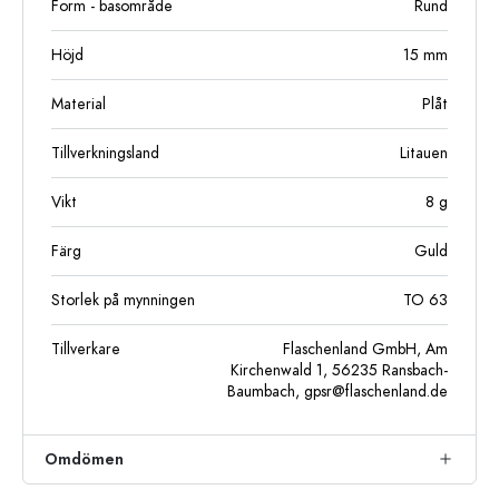
Form - basområde
Rund
Höjd
15
mm
Material
Plåt
Tillverkningsland
Litauen
Vikt
8
g
Färg
Guld
Storlek på mynningen
TO 63
Tillverkare
Flaschenland GmbH, Am
Kirchenwald 1, 56235 Ransbach-
Baumbach,
gpsr@flaschenland.de
Omdömen