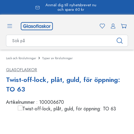
Anmäl dig till nyhetsbrevet nu
uvudinnehåll
och spara 60 kr
Lock och förslutningar
Typer av förslutningar
GLASOFLASKOR
Twist-off-lock, plåt, guld, för öppning:
TO 63
Artikelnummer :
100006670