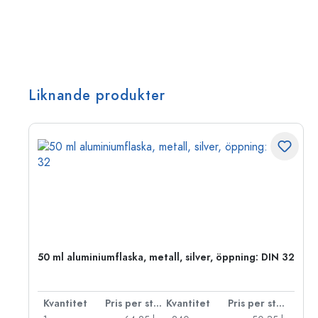
Liknande produkter
 PP
50 ml aluminiumflaska, metall, silver, öppning: DIN 32
 styck
Kvantitet
Pris per styck
Kvantitet
Pris per styck