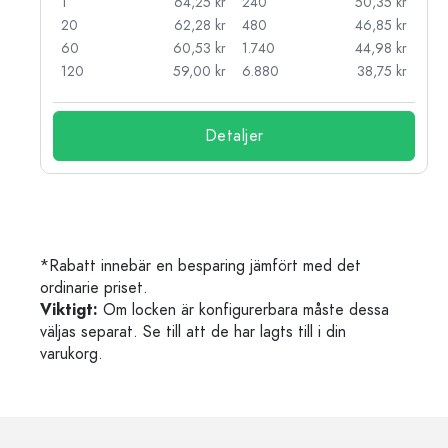
kr
1
64,25 kr
240
50,35 kr
kr
20
62,28 kr
480
46,85 kr
kr
60
60,53 kr
1.740
44,98 kr
kr
120
59,00 kr
6.880
38,75 kr
Detaljer
*Rabatt innebär en besparing jämfört med det
ordinarie priset.
Viktigt:
Om locken är konfigurerbara måste dessa
väljas separat. Se till att de har lagts till i din
varukorg.