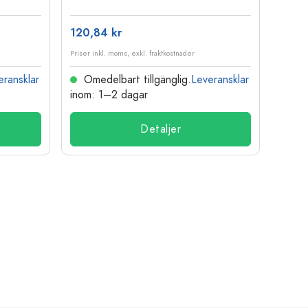
120,84 kr
15,76
Priser inkl. moms, exkl. fraktkostnader
Priser i
eransklar
Omedelbart tillgänglig.
Leveransklar
Ome
inom: 1–2 dagar
inom:
Detaljer