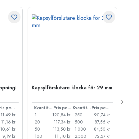
öppning:
Kapsylförslutare klocka för 29 mm
500 m
Carré
38 m
Pris per styck
Kvantitet
Pris per styck
Kvantitet
Pris per styck
11,49 kr
1
120,84 kr
250
90,74 kr
1
11,16 kr
20
117,34 kr
500
87,56 kr
24
10,61 kr
50
113,50 kr
1.000
84,50 kr
72
9,19 kr
100
111,10 kr
2.500
72,57 kr
120