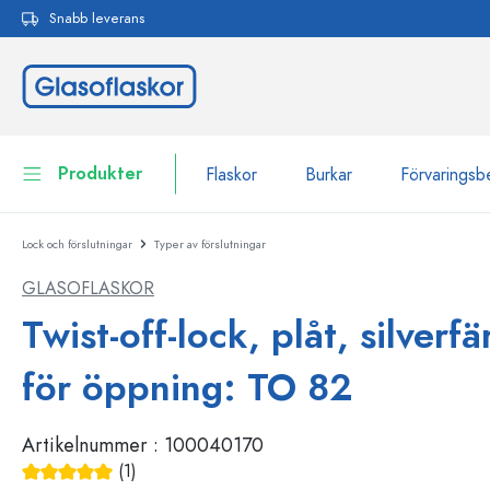
Snabb leverans
 sökning
Hoppa till huvudnavigering
Produkter
Flaskor
Burkar
Förvaringsb
Lock och förslutningar
Typer av förslutningar
Flaskor
Till kategori Flaskor
GLASOFLASKOR
Burkar
Flaskor efter märke
Twist-off-lock, plåt, silverf
WECK-flaskor
Förvaringsbehållare
för öppning: TO 82
Porslin
Flaskor efter funktion
Artikelnummer :
100040170
Flaskor med pipett
Behållare för kosmetika
Flaskor med patentkork
(1)