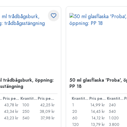
l trådbågsburk, öppning:
50 ml glasflaska 'Proba', 
sstängning
PP 18
ntitet
Pris per styck
Kvantitet
Pris per styck
Kvantitet
Pris per styck
Kvantitet
43,78 kr
100
42,25 kr
1
14,99 kr
240
43,34 kr
250
38,09 kr
20
14,45 kr
540
43,23 kr
540
37,98 kr
60
14,12 kr
1.020
120
13,79 kr
3.800