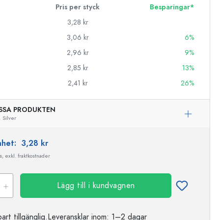
Pris per styck
Besparingar*
3,28 kr
3,06 kr
6%
2,96 kr
9%
2,85 kr
13%
2,41 kr
26%
SSA PRODUKTEN
,
Silver
enhet:
3,28 kr
, exkl. fraktkostnader
Lägg till i kundvagnen
t tillgänglig.
Leveransklar
inom: 1–2 dagar