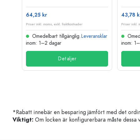
64,25 kr
43,78 k
Priser inkl. moms, exkl. fraktkostnader
Priser inkl.
nsklar
Omedelbart tillgänglig.
Leveransklar
Omedel
inom: 1–2 dagar
inom: 1
Detaljer
*Rabatt innebär en besparing jämfört med det ordin
Viktigt:
Om locken är konfigurerbara måste dessa välja