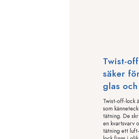
Twist-of
säker fö
glas och
Twist-off-lock 
som känneteckn
tätning. De skr
en kvartsvarv o
tätning ett luft
lock finns i ol