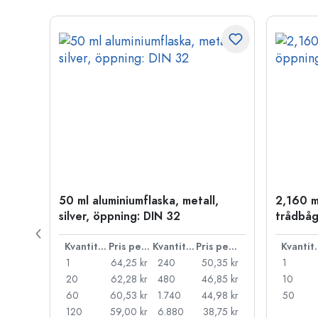
50 ml aluminiumflaska, metall,
2,160 m
P 28
silver, öppning: DIN 32
trådbåg
Pris per styck
Kvantitet
Pris per styck
Kvantitet
Pris per styck
Kva
,72 kr
1
64,25 kr
240
50,35 kr
1
29 kr
20
62,28 kr
480
46,85 kr
10
,85 kr
60
60,53 kr
1.740
44,98 kr
50
,53 kr
120
59,00 kr
6.880
38,75 kr