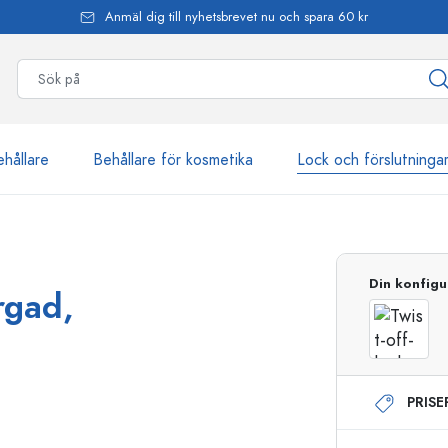
Anmäl dig till nyhetsbrevet nu och spara 60 kr
ehållare
Behållare för kosmetika
Lock och förslutninga
mer än 2 500 produkter
Din konfigu
ärgad,
Estal-flaskor
PRIS
Dispenserflaskor
Airless dispenser
Sprayflaskor
Roll on-flaskor