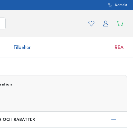
Kontakt
r
Tillbehör
REA
 och produktvarianter
Burkar
Upptäck nu
ration
Handla nu
ER OCH RABATTER