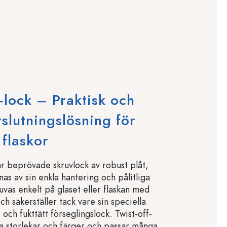
f-lock – Praktisk och
rslutningslösning för
 flaskor
är beprövade skruvlock av robust plåt,
as av sin enkla hantering och pålitliga
uvas enkelt på glaset eller flaskan med
ch säkerställer tack vare sin speciella
- och fukttätt förseglingslock. Twist-off-
ika storlekar och färger och passar många