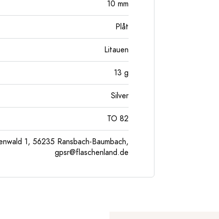
10
mm
Plåt
Litauen
13
g
Silver
TO 82
enwald 1, 56235 Ransbach-Baumbach,
gpsr@flaschenland.de