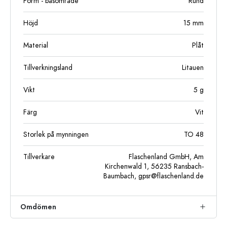
Form - basområde
Rund
Höjd
15
mm
Material
Plåt
Tillverkningsland
Litauen
Vikt
5
g
Färg
Vit
Storlek på mynningen
TO 48
Tillverkare
Flaschenland GmbH, Am
Kirchenwald 1, 56235 Ransbach-
Baumbach,
gpsr@flaschenland.de
Omdömen