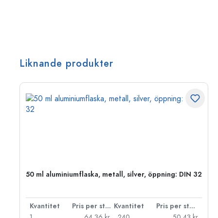
Liknande produkter
50 ml aluminiumflaska, metall, silver, öppning: DIN 32
 styck
Kvantitet
Pris per styck
Kvantitet
Pris per styck
kr
1
64,36 kr
240
50,43 kr