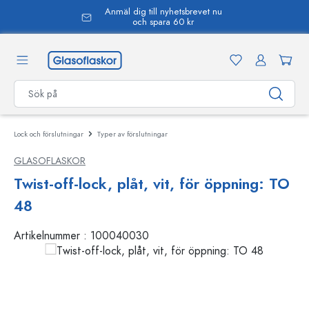
Anmäl dig till nyhetsbrevet nu
uvudinnehåll
och spara 60 kr
Lock och förslutningar
Typer av förslutningar
GLASOFLASKOR
Twist-off-lock, plåt, vit, för öppning: TO
48
Artikelnummer :
100040030