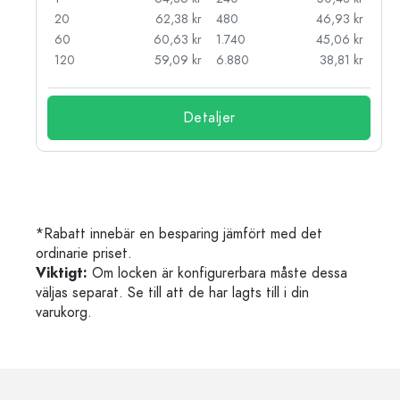
kr
20
62,38 kr
480
46,93 kr
kr
60
60,63 kr
1.740
45,06 kr
kr
120
59,09 kr
6.880
38,81 kr
Detaljer
*Rabatt innebär en besparing jämfört med det
ordinarie priset.
Viktigt:
Om locken är konfigurerbara måste dessa
väljas separat. Se till att de har lagts till i din
varukorg.