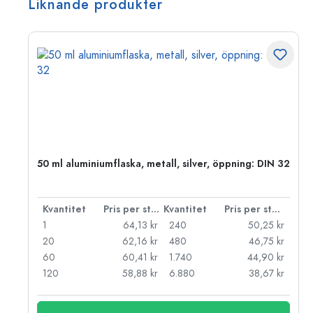
Liknande produkter
 PP
50 ml aluminiumflaska, metall, silver, öppning: DIN 32
 styck
Kvantitet
Pris per styck
Kvantitet
Pris per styck
kr
1
64,13 kr
240
50,25 kr
kr
20
62,16 kr
480
46,75 kr
kr
60
60,41 kr
1.740
44,90 kr
kr
120
58,88 kr
6.880
38,67 kr