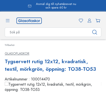
Anmäl dig till nyhetsbrevet nu
uvudinnehåll
och spara 60 kr
Tillbehör
GLASOFLASKOR
Tygservett rutig 12x12, kvadratisk,
textil, mörkgrön, öppning: TO38-TO53
Artikelnummer :
100014470