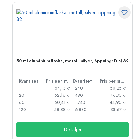
 PP
50 ml aluminiumflaska, metall, silver, öppning: DIN 32
 styck
Kvantitet
Pris per styck
Kvantitet
Pris per styck
kr
1
64,13 kr
240
50,25 kr
kr
20
62,16 kr
480
46,75 kr
kr
60
60,41 kr
1.740
44,90 kr
kr
120
58,88 kr
6.880
38,67 kr
Detaljer