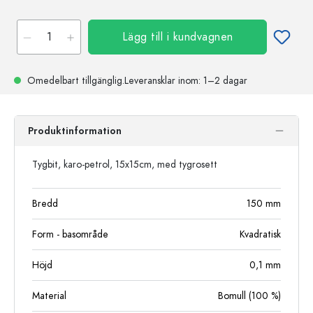
Lägg till i kundvagnen
Omedelbart tillgänglig.
Leveransklar
inom: 1–2 dagar
Produktinformation
Tygbit, karo-petrol, 15x15cm, med tygrosett
Bredd
150
mm
Form - basområde
Kvadratisk
Höjd
0,1
mm
Material
Bomull (100 %)